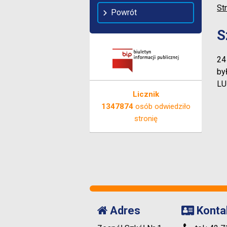
St
Powrót
S
24
by
LU
Licznik
1347874
osób odwiedziło
stronię
Adres
Konta