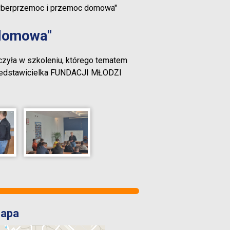
yberprzemoc i przemoc domowa"
 domowa"
czyła w szkoleniu, którego tematem
rzedstawicielka FUNDACJI MŁODZI
apa