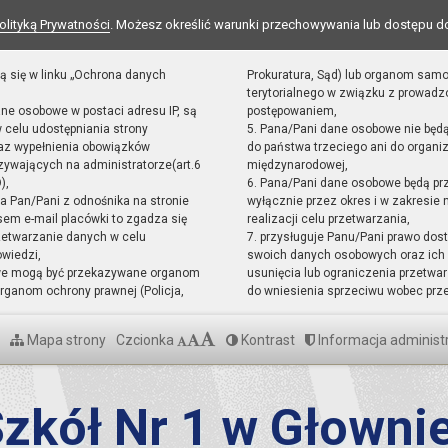
olityką Prywatności
. Możesz określić warunki przechowywania lub dostępu d
ą się w linku „Ochrona danych
Prokuratura, Sąd) lub organom sam
terytorialnego w związku z prowad
ane osobowe w postaci adresu IP, są
postępowaniem,
 celu udostępniania strony
5. Pana/Pani dane osobowe nie będ
raz wypełnienia obowiązków
do państwa trzeciego ani do organiz
ywających na administratorze(art.6
międzynarodowej,
),
6. Pana/Pani dane osobowe będą pr
sta Pan/Pani z odnośnika na stronie
wyłącznie przez okres i w zakresie
em e-mail placówki to zgadza się
realizacji celu przetwarzania,
zetwarzanie danych w celu
7. przysługuje Panu/Pani prawo dost
owiedzi,
swoich danych osobowych oraz ich 
we mogą być przekazywane organom
usunięcia lub ograniczenia przetwar
ganom ochrony prawnej (Policja,
do wniesienia sprzeciwu wobec prz
Mapa strony
Czcionka
Kontrast
Informacja administ
zkół Nr 1 w Głowni