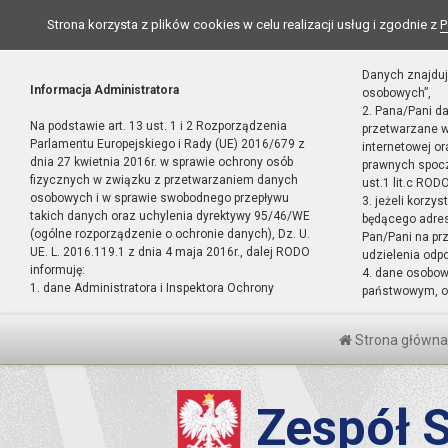
Strona korzysta z plików cookies w celu realizacji usług i zgodnie z
P
Danych znajduj
Informacja Administratora
osobowych”,
2. Pana/Pani d
Na podstawie art. 13 ust. 1 i 2 Rozporządzenia
przetwarzane w
Parlamentu Europejskiego i Rady (UE) 2016/679 z
internetowej o
dnia 27 kwietnia 2016r. w sprawie ochrony osób
prawnych spocz
fizycznych w związku z przetwarzaniem danych
ust.1 lit.c RODO
osobowych i w sprawie swobodnego przepływu
3. jeżeli korzy
takich danych oraz uchylenia dyrektywy 95/46/WE
będącego adres
(ogólne rozporządzenie o ochronie danych), Dz. U.
Pan/Pani na pr
UE. L. 2016.119.1 z dnia 4 maja 2016r., dalej RODO
udzielenia odp
informuję:
4. dane osobo
1. dane Administratora i Inspektora Ochrony
państwowym, or
Strona główna
Zespół S