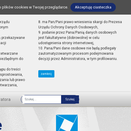
o plików cookies w Twojej przeglądarce.
Akceptuję ciasteczka
orządu
8. ma Pan/Pani prawo wniesienia skargi do Prezesa
zonym
Urzędu Ochrony Danych Osobowych,
9. podanie przez Pana/Panią danych osobowych
ą przekazywane
jest fakultatywne (dobrowolne) w celu
acji
udostępnienia strony internetowej,
10. Pana/Pani dane osobowe nie będą podlegały
zetwarzane
zautomatyzowanym procesom podejmowania
 niezbędnym do
decyzji przez Administratora, w tym profilowaniu.
ępu do treści
zamknij
sprostowania,
zania lub prawo
etwarzania,
ratora
Fraza
e