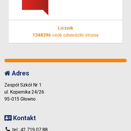
Licznik
1348396
osób odwiedziło stronię
Adres
Zespół Szkół Nr 1
ul. Kopernika 24/26
95-015 Głowno
Kontakt
tel.: 42 719 07 88