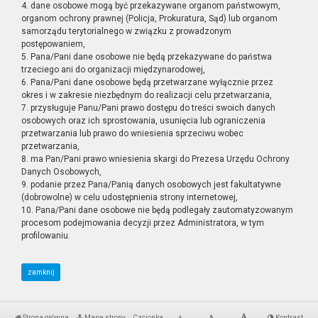
4. dane osobowe mogą być przekazywane organom państwowym,
organom ochrony prawnej (Policja, Prokuratura, Sąd) lub organom
samorządu terytorialnego w związku z prowadzonym
postępowaniem,
5. Pana/Pani dane osobowe nie będą przekazywane do państwa
trzeciego ani do organizacji międzynarodowej,
6. Pana/Pani dane osobowe będą przetwarzane wyłącznie przez
okres i w zakresie niezbędnym do realizacji celu przetwarzania,
7. przysługuje Panu/Pani prawo dostępu do treści swoich danych
osobowych oraz ich sprostowania, usunięcia lub ograniczenia
przetwarzania lub prawo do wniesienia sprzeciwu wobec
przetwarzania,
8. ma Pan/Pani prawo wniesienia skargi do Prezesa Urzędu Ochrony
Danych Osobowych,
9. podanie przez Pana/Panią danych osobowych jest fakultatywne
(dobrowolne) w celu udostępnienia strony internetowej,
10. Pana/Pani dane osobowe nie będą podlegały zautomatyzowanym
procesom podejmowania decyzji przez Administratora, w tym
profilowaniu.
zamknij
Strona główna
Mapa strony
Czcionka
Kontrast