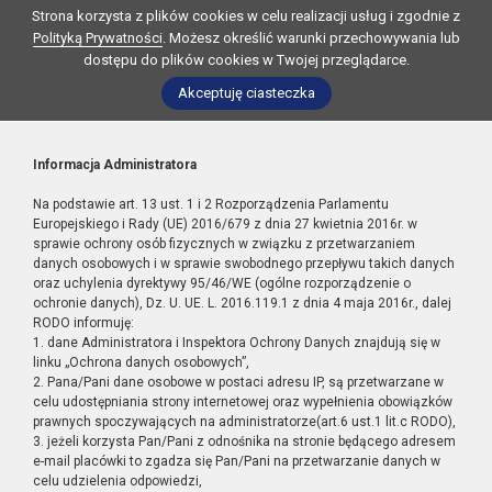
Strona korzysta z plików cookies w celu realizacji usług i zgodnie z
Polityką Prywatności
. Możesz określić warunki przechowywania lub
dostępu do plików cookies w Twojej przeglądarce.
Akceptuję ciasteczka
Informacja Administratora
Na podstawie art. 13 ust. 1 i 2 Rozporządzenia Parlamentu
Europejskiego i Rady (UE) 2016/679 z dnia 27 kwietnia 2016r. w
sprawie ochrony osób fizycznych w związku z przetwarzaniem
danych osobowych i w sprawie swobodnego przepływu takich danych
oraz uchylenia dyrektywy 95/46/WE (ogólne rozporządzenie o
ochronie danych), Dz. U. UE. L. 2016.119.1 z dnia 4 maja 2016r., dalej
RODO informuję:
1. dane Administratora i Inspektora Ochrony Danych znajdują się w
linku „Ochrona danych osobowych”,
2. Pana/Pani dane osobowe w postaci adresu IP, są przetwarzane w
celu udostępniania strony internetowej oraz wypełnienia obowiązków
prawnych spoczywających na administratorze(art.6 ust.1 lit.c RODO),
3. jeżeli korzysta Pan/Pani z odnośnika na stronie będącego adresem
e-mail placówki to zgadza się Pan/Pani na przetwarzanie danych w
celu udzielenia odpowiedzi,