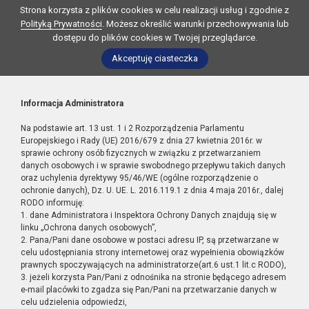
Strona korzysta z plików cookies w celu realizacji usług i zgodnie z
Polityką Prywatności
. Możesz określić warunki przechowywania lub
dostępu do plików cookies w Twojej przeglądarce.
Akceptuję ciasteczka
Informacja Administratora
Na podstawie art. 13 ust. 1 i 2 Rozporządzenia Parlamentu
Europejskiego i Rady (UE) 2016/679 z dnia 27 kwietnia 2016r. w
sprawie ochrony osób fizycznych w związku z przetwarzaniem
danych osobowych i w sprawie swobodnego przepływu takich danych
oraz uchylenia dyrektywy 95/46/WE (ogólne rozporządzenie o
ochronie danych), Dz. U. UE. L. 2016.119.1 z dnia 4 maja 2016r., dalej
RODO informuję:
1. dane Administratora i Inspektora Ochrony Danych znajdują się w
linku „Ochrona danych osobowych”,
2. Pana/Pani dane osobowe w postaci adresu IP, są przetwarzane w
celu udostępniania strony internetowej oraz wypełnienia obowiązków
prawnych spoczywających na administratorze(art.6 ust.1 lit.c RODO),
3. jeżeli korzysta Pan/Pani z odnośnika na stronie będącego adresem
e-mail placówki to zgadza się Pan/Pani na przetwarzanie danych w
celu udzielenia odpowiedzi,