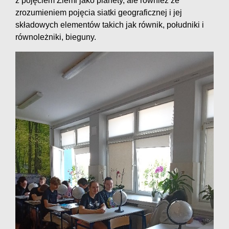
z pojęciem Ziemi jako planety, ale również ze
zrozumieniem pojęcia siatki geograficznej i jej
składowych elementów takich jak równik, południki i
równoleżniki, bieguny.