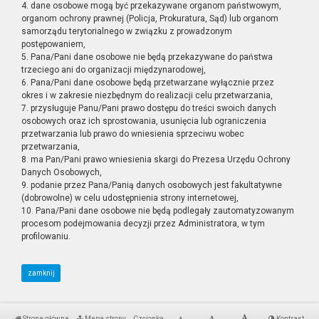
4. dane osobowe mogą być przekazywane organom państwowym,
organom ochrony prawnej (Policja, Prokuratura, Sąd) lub organom
samorządu terytorialnego w związku z prowadzonym
postępowaniem,
5. Pana/Pani dane osobowe nie będą przekazywane do państwa
trzeciego ani do organizacji międzynarodowej,
6. Pana/Pani dane osobowe będą przetwarzane wyłącznie przez
okres i w zakresie niezbędnym do realizacji celu przetwarzania,
7. przysługuje Panu/Pani prawo dostępu do treści swoich danych
osobowych oraz ich sprostowania, usunięcia lub ograniczenia
przetwarzania lub prawo do wniesienia sprzeciwu wobec
przetwarzania,
8. ma Pan/Pani prawo wniesienia skargi do Prezesa Urzędu Ochrony
Danych Osobowych,
9. podanie przez Pana/Panią danych osobowych jest fakultatywne
(dobrowolne) w celu udostępnienia strony internetowej,
10. Pana/Pani dane osobowe nie będą podlegały zautomatyzowanym
procesom podejmowania decyzji przez Administratora, w tym
profilowaniu.
zamknij
Strona główna
Mapa strony
Czcionka
Kontrast