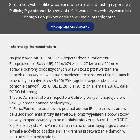
Strona korzysta z plików cookies w celu realizacji usług i zgodnie z
Polityką Prywatności
. Możesz określić warunki przechowywania lub
dostępu do plików cookies w Twojej przeglądarce.
Akceptuję ciasteczka
Informacja Administratora
Na podstawie art. 13 ust. 1 i 2 Rozporządzenia Parlamentu
Europejskiego i Rady (UE) 2016/679 z dnia 27 kwietnia 2016r. w
sprawie ochrony osób fizycznych w związku z przetwarzaniem
danych osobowych i w sprawie swobodnego przepływu takich danych
oraz uchylenia dyrektywy 95/46/WE (ogólne rozporządzenie o
ochronie danych), Dz. U. UE. L. 2016.119.1 z dnia 4 maja 2016r., dalej
RODO informuję:
1. dane Administratora i Inspektora Ochrony Danych znajdują się w
linku „Ochrona danych osobowych”,
2. Pana/Pani dane osobowe w postaci adresu IP, są przetwarzane w
celu udostępniania strony internetowej oraz wypełnienia obowiązków
prawnych spoczywających na administratorze(art.6 ust.1 lit.c RODO),
3. jeżeli korzysta Pan/Pani z odnośnika na stronie będącego adresem
e-mail placówki to zgadza się Pan/Pani na przetwarzanie danych w
celu udzielenia odpowiedzi,