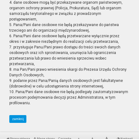
4. dane osobowe mogą być przekazywane organom państwowym,
organom ochrony prawnej (Policja, Prokuratura, Sąd) lub organom
samorządu terytorialnego w związku z prowadzonym
postępowaniem,
5. Pana/Pani dane osobowe nie będą przekazywane do państwa
trzeciego ani do organizacji międzynarodowej,
6. Pana/Pani dane osobowe będą przetwarzane wyłącznie przez
okres i w zakresie niezbędnym do realizacji celu przetwarzania,
7. przysługuje Panu/Pani prawo dostępu do treści swoich danych
osobowych oraz ich sprostowania, usunięcia lub ograniczenia
przetwarzania lub prawo do wniesienia sprzeciwu wobec
przetwarzania,
8. ma Pan/Pani prawo wniesienia skargi do Prezesa Urzędu Ochrony
Danych Osobowych,
9. podanie przez Pana/Panią danych osobowych jest fakultatywne
(dobrowolne) w celu udostępnienia strony internetowej,
10. Pana/Pani dane osobowe nie będą podlegały zautomatyzowanym
procesom podejmowania decyzji przez Administratora, w tym
profilowaniu.
zamknij
Strona główna
Mapa strony
Czcionka
Kontrast