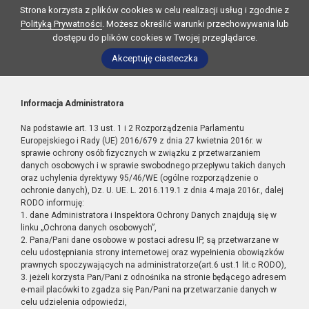
Strona korzysta z plików cookies w celu realizacji usług i zgodnie z
Polityką Prywatności
. Możesz określić warunki przechowywania lub
dostępu do plików cookies w Twojej przeglądarce.
Akceptuję ciasteczka
Informacja Administratora
Na podstawie art. 13 ust. 1 i 2 Rozporządzenia Parlamentu
Europejskiego i Rady (UE) 2016/679 z dnia 27 kwietnia 2016r. w
sprawie ochrony osób fizycznych w związku z przetwarzaniem
danych osobowych i w sprawie swobodnego przepływu takich danych
oraz uchylenia dyrektywy 95/46/WE (ogólne rozporządzenie o
ochronie danych), Dz. U. UE. L. 2016.119.1 z dnia 4 maja 2016r., dalej
RODO informuję:
1. dane Administratora i Inspektora Ochrony Danych znajdują się w
linku „Ochrona danych osobowych”,
2. Pana/Pani dane osobowe w postaci adresu IP, są przetwarzane w
celu udostępniania strony internetowej oraz wypełnienia obowiązków
prawnych spoczywających na administratorze(art.6 ust.1 lit.c RODO),
3. jeżeli korzysta Pan/Pani z odnośnika na stronie będącego adresem
e-mail placówki to zgadza się Pan/Pani na przetwarzanie danych w
celu udzielenia odpowiedzi,