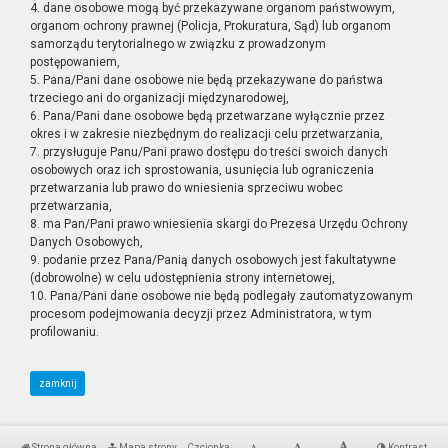
4. dane osobowe mogą być przekazywane organom państwowym,
organom ochrony prawnej (Policja, Prokuratura, Sąd) lub organom
samorządu terytorialnego w związku z prowadzonym
postępowaniem,
5. Pana/Pani dane osobowe nie będą przekazywane do państwa
trzeciego ani do organizacji międzynarodowej,
6. Pana/Pani dane osobowe będą przetwarzane wyłącznie przez
okres i w zakresie niezbędnym do realizacji celu przetwarzania,
7. przysługuje Panu/Pani prawo dostępu do treści swoich danych
osobowych oraz ich sprostowania, usunięcia lub ograniczenia
przetwarzania lub prawo do wniesienia sprzeciwu wobec
przetwarzania,
8. ma Pan/Pani prawo wniesienia skargi do Prezesa Urzędu Ochrony
Danych Osobowych,
9. podanie przez Pana/Panią danych osobowych jest fakultatywne
(dobrowolne) w celu udostępnienia strony internetowej,
10. Pana/Pani dane osobowe nie będą podlegały zautomatyzowanym
procesom podejmowania decyzji przez Administratora, w tym
profilowaniu.
zamknij
Strona główna
Mapa strony
Czcionka
Kontrast