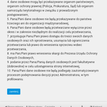
4. dane osobowe mogą być przekazywane organom państwowym,
organom ochrony prawnej (Policja, Prokuratura, Sąd) lub organom
samorządu terytorialnego w związku z prowadzonym
postępowaniem,
5. Pana/Pani dane osobowe nie będą przekazywane do państwa
trzeciego ani do organizacji międzynarodowej,
6. Pana/Pani dane osobowe będą przetwarzane wyłącznie przez
okres i w zakresie niezbędnym do realizacji celu przetwarzania,
7. przysługuje Panu/Pani prawo dostępu do treści swoich danych
osobowych oraz ich sprostowania, usunięcia lub ograniczenia
przetwarzania lub prawo do wniesienia sprzeciwu wobec
przetwarzania,
8. ma Pan/Pani prawo wniesienia skargi do Prezesa Urzędu Ochrony
Danych Osobowych,
9. podanie przez Pana/Panią danych osobowych jest fakultatywne
(dobrowolne) w celu udostępnienia strony internetowej,
10. Pana/Pani dane osobowe nie będą podlegały zautomatyzowanym
procesom podejmowania decyzji przez Administratora, w tym
profilowaniu.
zamknij
Strona główna
Mapa strony
Czcionka
Kontrast