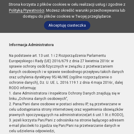
Strona korzysta z plików cookies w celu realizacji usług i zgodnie z
Polityką Prywatności
. Możesz określić warunki przechowywania lub
dostępu do plików cookies w Twojej przeglądarce.
Akceptuję ciasteczka
Informacja Administratora
Na podstawie art. 13 ust. 1 i 2 Rozporządzenia Parlamentu
Europejskiego i Rady (UE) 2016/679 z dnia 27 kwietnia 2016r. w
sprawie ochrony osób fizycznych w związku z przetwarzaniem
danych osobowych i w sprawie swobodnego przepływu takich danych
oraz uchylenia dyrektywy 95/46/WE (ogólne rozporządzenie o
ochronie danych), Dz. U. UE. L. 2016.119.1 z dnia 4 maja 2016r., dalej
RODO informuję:
1. dane Administratora i Inspektora Ochrony Danych znajdują się w
linku „Ochrona danych osobowych”,
2. Pana/Pani dane osobowe w postaci adresu IP, są przetwarzane w
celu udostępniania strony internetowej oraz wypełnienia obowiązków
prawnych spoczywających na administratorze(art.6 ust.1 lit.c RODO),
3. jeżeli korzysta Pan/Pani z odnośnika na stronie będącego adresem
e-mail placówki to zgadza się Pan/Pani na przetwarzanie danych w
celu udzielenia odpowiedzi,