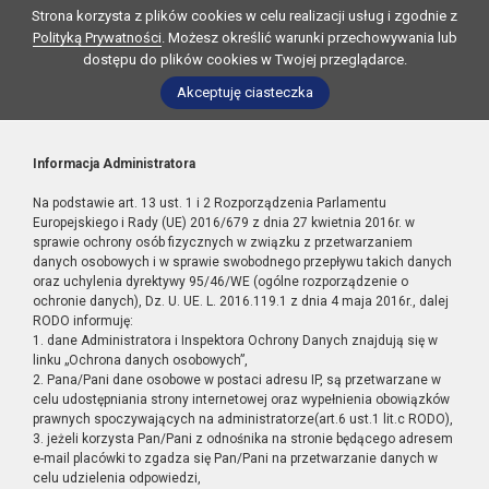
Strona korzysta z plików cookies w celu realizacji usług i zgodnie z
Polityką Prywatności
. Możesz określić warunki przechowywania lub
dostępu do plików cookies w Twojej przeglądarce.
Akceptuję ciasteczka
Informacja Administratora
Na podstawie art. 13 ust. 1 i 2 Rozporządzenia Parlamentu
Europejskiego i Rady (UE) 2016/679 z dnia 27 kwietnia 2016r. w
sprawie ochrony osób fizycznych w związku z przetwarzaniem
danych osobowych i w sprawie swobodnego przepływu takich danych
oraz uchylenia dyrektywy 95/46/WE (ogólne rozporządzenie o
ochronie danych), Dz. U. UE. L. 2016.119.1 z dnia 4 maja 2016r., dalej
RODO informuję:
1. dane Administratora i Inspektora Ochrony Danych znajdują się w
linku „Ochrona danych osobowych”,
2. Pana/Pani dane osobowe w postaci adresu IP, są przetwarzane w
celu udostępniania strony internetowej oraz wypełnienia obowiązków
prawnych spoczywających na administratorze(art.6 ust.1 lit.c RODO),
3. jeżeli korzysta Pan/Pani z odnośnika na stronie będącego adresem
e-mail placówki to zgadza się Pan/Pani na przetwarzanie danych w
celu udzielenia odpowiedzi,