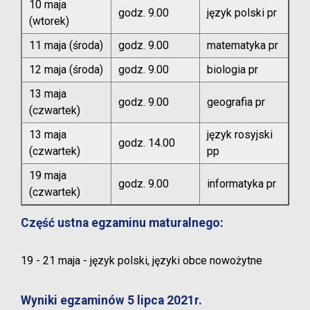
10 maja
godz. 9.00
język polski pr
(wtorek)
11 maja (środa)
godz. 9.00
matematyka pr
12 maja (środa)
godz. 9.00
biologia pr
13 maja
godz. 9.00
geografia pr
(czwartek)
13 maja
język rosyjski
godz. 14.00
(czwartek)
pp
19 maja
godz. 9.00
informatyka pr
(czwartek)
Część ustna egzaminu maturalnego:
19 - 21 maja -
język polski, języki obce nowożytne
Wyniki egzaminów 5 lipca 2021r.