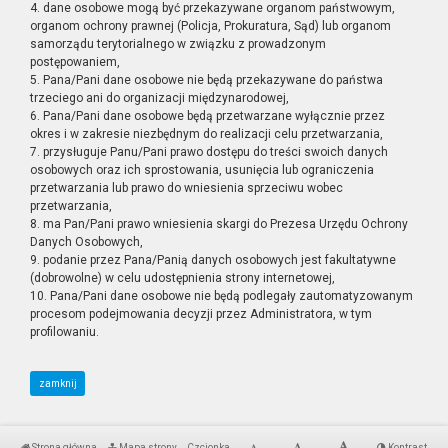
4. dane osobowe mogą być przekazywane organom państwowym,
organom ochrony prawnej (Policja, Prokuratura, Sąd) lub organom
samorządu terytorialnego w związku z prowadzonym
postępowaniem,
5. Pana/Pani dane osobowe nie będą przekazywane do państwa
trzeciego ani do organizacji międzynarodowej,
6. Pana/Pani dane osobowe będą przetwarzane wyłącznie przez
okres i w zakresie niezbędnym do realizacji celu przetwarzania,
7. przysługuje Panu/Pani prawo dostępu do treści swoich danych
osobowych oraz ich sprostowania, usunięcia lub ograniczenia
przetwarzania lub prawo do wniesienia sprzeciwu wobec
przetwarzania,
8. ma Pan/Pani prawo wniesienia skargi do Prezesa Urzędu Ochrony
Danych Osobowych,
9. podanie przez Pana/Panią danych osobowych jest fakultatywne
(dobrowolne) w celu udostępnienia strony internetowej,
10. Pana/Pani dane osobowe nie będą podlegały zautomatyzowanym
procesom podejmowania decyzji przez Administratora, w tym
profilowaniu.
zamknij
Strona główna
Mapa strony
Czcionka
Kontrast