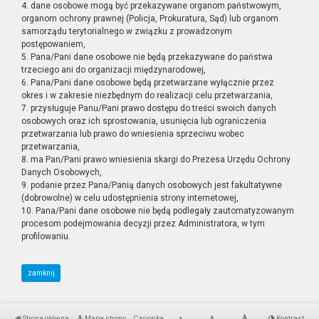
4. dane osobowe mogą być przekazywane organom państwowym,
organom ochrony prawnej (Policja, Prokuratura, Sąd) lub organom
samorządu terytorialnego w związku z prowadzonym
postępowaniem,
5. Pana/Pani dane osobowe nie będą przekazywane do państwa
trzeciego ani do organizacji międzynarodowej,
6. Pana/Pani dane osobowe będą przetwarzane wyłącznie przez
okres i w zakresie niezbędnym do realizacji celu przetwarzania,
7. przysługuje Panu/Pani prawo dostępu do treści swoich danych
osobowych oraz ich sprostowania, usunięcia lub ograniczenia
przetwarzania lub prawo do wniesienia sprzeciwu wobec
przetwarzania,
8. ma Pan/Pani prawo wniesienia skargi do Prezesa Urzędu Ochrony
Danych Osobowych,
9. podanie przez Pana/Panią danych osobowych jest fakultatywne
(dobrowolne) w celu udostępnienia strony internetowej,
10. Pana/Pani dane osobowe nie będą podlegały zautomatyzowanym
procesom podejmowania decyzji przez Administratora, w tym
profilowaniu.
zamknij
Strona główna
Mapa strony
Czcionka
Kontrast