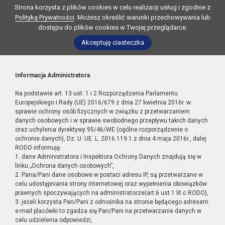
Strona korzysta z plików cookies w celu realizacji usług i zgodnie z
Polityką Prywatności
. Możesz określić warunki przechowywania lub
dostępu do plików cookies w Twojej przeglądarce.
Akceptuję ciasteczka
Informacja Administratora
Na podstawie art. 13 ust. 1 i 2 Rozporządzenia Parlamentu
Europejskiego i Rady (UE) 2016/679 z dnia 27 kwietnia 2016r. w
sprawie ochrony osób fizycznych w związku z przetwarzaniem
danych osobowych i w sprawie swobodnego przepływu takich danych
oraz uchylenia dyrektywy 95/46/WE (ogólne rozporządzenie o
ochronie danych), Dz. U. UE. L. 2016.119.1 z dnia 4 maja 2016r., dalej
RODO informuję:
1. dane Administratora i Inspektora Ochrony Danych znajdują się w
linku „Ochrona danych osobowych”,
2. Pana/Pani dane osobowe w postaci adresu IP, są przetwarzane w
celu udostępniania strony internetowej oraz wypełnienia obowiązków
prawnych spoczywających na administratorze(art.6 ust.1 lit.c RODO),
3. jeżeli korzysta Pan/Pani z odnośnika na stronie będącego adresem
e-mail placówki to zgadza się Pan/Pani na przetwarzanie danych w
celu udzielenia odpowiedzi,