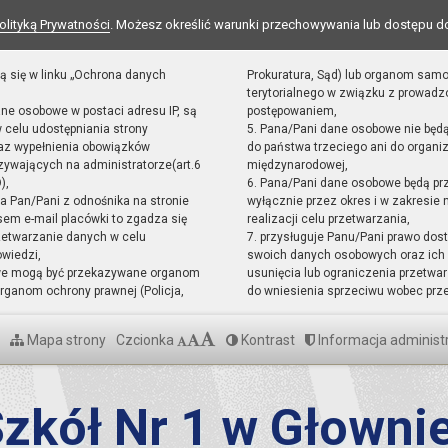
olityką Prywatności
. Możesz określić warunki przechowywania lub dostępu d
ą się w linku „Ochrona danych
Prokuratura, Sąd) lub organom sam
terytorialnego w związku z prowad
ane osobowe w postaci adresu IP, są
postępowaniem,
 celu udostępniania strony
5. Pana/Pani dane osobowe nie będ
raz wypełnienia obowiązków
do państwa trzeciego ani do organiz
ywających na administratorze(art.6
międzynarodowej,
),
6. Pana/Pani dane osobowe będą pr
sta Pan/Pani z odnośnika na stronie
wyłącznie przez okres i w zakresie
em e-mail placówki to zgadza się
realizacji celu przetwarzania,
zetwarzanie danych w celu
7. przysługuje Panu/Pani prawo dost
owiedzi,
swoich danych osobowych oraz ich 
we mogą być przekazywane organom
usunięcia lub ograniczenia przetwar
ganom ochrony prawnej (Policja,
do wniesienia sprzeciwu wobec prz
Mapa strony
Czcionka
Kontrast
Informacja administ
zkół Nr 1 w Głowni