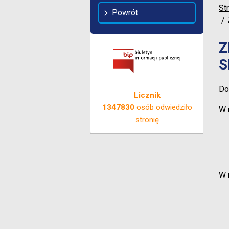
St
Powrót
Z
S
Do
Licznik
1347830
osób odwiedziło
W 
stronię
W 