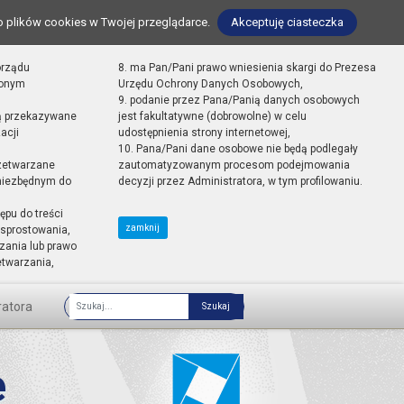
o plików cookies w Twojej przeglądarce.
Akceptuję ciasteczka
orządu
8. ma Pan/Pani prawo wniesienia skargi do Prezesa
zonym
Urzędu Ochrony Danych Osobowych,
9. podanie przez Pana/Panią danych osobowych
ą przekazywane
jest fakultatywne (dobrowolne) w celu
acji
udostępnienia strony internetowej,
10. Pana/Pani dane osobowe nie będą podlegały
zetwarzane
zautomatyzowanym procesom podejmowania
 niezbędnym do
decyzji przez Administratora, w tym profilowaniu.
ępu do treści
zamknij
sprostowania,
zania lub prawo
etwarzania,
ratora
Fraza
e