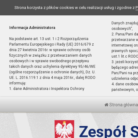
Strona korzysta z plików cookies w celu realizacji usług i zgodnie z
P
Danych znajduj
Informacja Administratora
osobowych”,
2. Pana/Pani d
Na podstawie art. 13 ust. 1 i 2 Rozporządzenia
przetwarzane w
Parlamentu Europejskiego i Rady (UE) 2016/679 z
internetowej o
dnia 27 kwietnia 2016r. w sprawie ochrony osób
prawnych spocz
fizycznych w związku z przetwarzaniem danych
ust.1 lit.c RODO
osobowych i w sprawie swobodnego przepływu
3. jeżeli korzy
takich danych oraz uchylenia dyrektywy 95/46/WE
będącego adres
(ogólne rozporządzenie o ochronie danych), Dz. U.
Pan/Pani na pr
UE. L. 2016.119.1 z dnia 4 maja 2016r., dalej RODO
udzielenia odp
informuję:
4. dane osobo
1. dane Administratora i Inspektora Ochrony
państwowym, or
Strona główna
Zespół S