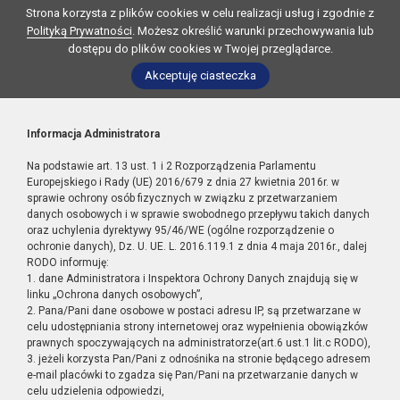
Strona korzysta z plików cookies w celu realizacji usług i zgodnie z
Polityką Prywatności
. Możesz określić warunki przechowywania lub
dostępu do plików cookies w Twojej przeglądarce.
Akceptuję ciasteczka
Informacja Administratora
Na podstawie art. 13 ust. 1 i 2 Rozporządzenia Parlamentu
Europejskiego i Rady (UE) 2016/679 z dnia 27 kwietnia 2016r. w
sprawie ochrony osób fizycznych w związku z przetwarzaniem
danych osobowych i w sprawie swobodnego przepływu takich danych
oraz uchylenia dyrektywy 95/46/WE (ogólne rozporządzenie o
ochronie danych), Dz. U. UE. L. 2016.119.1 z dnia 4 maja 2016r., dalej
RODO informuję:
1. dane Administratora i Inspektora Ochrony Danych znajdują się w
linku „Ochrona danych osobowych”,
2. Pana/Pani dane osobowe w postaci adresu IP, są przetwarzane w
celu udostępniania strony internetowej oraz wypełnienia obowiązków
prawnych spoczywających na administratorze(art.6 ust.1 lit.c RODO),
3. jeżeli korzysta Pan/Pani z odnośnika na stronie będącego adresem
e-mail placówki to zgadza się Pan/Pani na przetwarzanie danych w
celu udzielenia odpowiedzi,