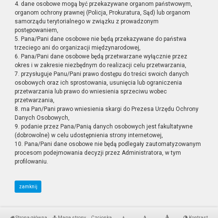
4. dane osobowe mogą być przekazywane organom państwowym,
organom ochrony prawnej (Policja, Prokuratura, Sąd) lub organom
samorządu terytorialnego w związku z prowadzonym
postępowaniem,
5. Pana/Pani dane osobowe nie będą przekazywane do państwa
trzeciego ani do organizacji międzynarodowej,
6. Pana/Pani dane osobowe będą przetwarzane wyłącznie przez
okres i w zakresie niezbędnym do realizacji celu przetwarzania,
7. przysługuje Panu/Pani prawo dostępu do treści swoich danych
osobowych oraz ich sprostowania, usunięcia lub ograniczenia
przetwarzania lub prawo do wniesienia sprzeciwu wobec
przetwarzania,
8. ma Pan/Pani prawo wniesienia skargi do Prezesa Urzędu Ochrony
Danych Osobowych,
9. podanie przez Pana/Panią danych osobowych jest fakultatywne
(dobrowolne) w celu udostępnienia strony internetowej,
10. Pana/Pani dane osobowe nie będą podlegały zautomatyzowanym
procesom podejmowania decyzji przez Administratora, w tym
profilowaniu.
zamknij
Strona główna
Mapa strony
Czcionka
Kontrast