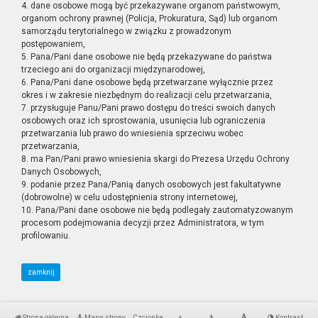
4. dane osobowe mogą być przekazywane organom państwowym,
organom ochrony prawnej (Policja, Prokuratura, Sąd) lub organom
samorządu terytorialnego w związku z prowadzonym
postępowaniem,
5. Pana/Pani dane osobowe nie będą przekazywane do państwa
trzeciego ani do organizacji międzynarodowej,
6. Pana/Pani dane osobowe będą przetwarzane wyłącznie przez
okres i w zakresie niezbędnym do realizacji celu przetwarzania,
7. przysługuje Panu/Pani prawo dostępu do treści swoich danych
osobowych oraz ich sprostowania, usunięcia lub ograniczenia
przetwarzania lub prawo do wniesienia sprzeciwu wobec
przetwarzania,
8. ma Pan/Pani prawo wniesienia skargi do Prezesa Urzędu Ochrony
Danych Osobowych,
9. podanie przez Pana/Panią danych osobowych jest fakultatywne
(dobrowolne) w celu udostępnienia strony internetowej,
10. Pana/Pani dane osobowe nie będą podlegały zautomatyzowanym
procesom podejmowania decyzji przez Administratora, w tym
profilowaniu.
zamknij
Strona główna
Mapa strony
Czcionka
Kontrast