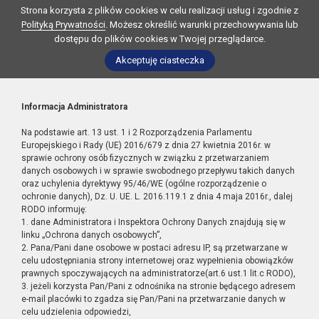
Strona korzysta z plików cookies w celu realizacji usług i zgodnie z
Polityką Prywatności
. Możesz określić warunki przechowywania lub
dostępu do plików cookies w Twojej przeglądarce.
Akceptuję ciasteczka
Informacja Administratora
Na podstawie art. 13 ust. 1 i 2 Rozporządzenia Parlamentu
Europejskiego i Rady (UE) 2016/679 z dnia 27 kwietnia 2016r. w
sprawie ochrony osób fizycznych w związku z przetwarzaniem
danych osobowych i w sprawie swobodnego przepływu takich danych
oraz uchylenia dyrektywy 95/46/WE (ogólne rozporządzenie o
ochronie danych), Dz. U. UE. L. 2016.119.1 z dnia 4 maja 2016r., dalej
RODO informuję:
1. dane Administratora i Inspektora Ochrony Danych znajdują się w
linku „Ochrona danych osobowych”,
2. Pana/Pani dane osobowe w postaci adresu IP, są przetwarzane w
celu udostępniania strony internetowej oraz wypełnienia obowiązków
prawnych spoczywających na administratorze(art.6 ust.1 lit.c RODO),
3. jeżeli korzysta Pan/Pani z odnośnika na stronie będącego adresem
e-mail placówki to zgadza się Pan/Pani na przetwarzanie danych w
celu udzielenia odpowiedzi,