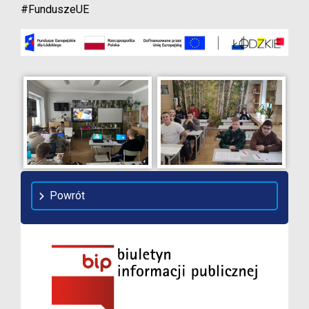
#FunduszeUE
Powrót