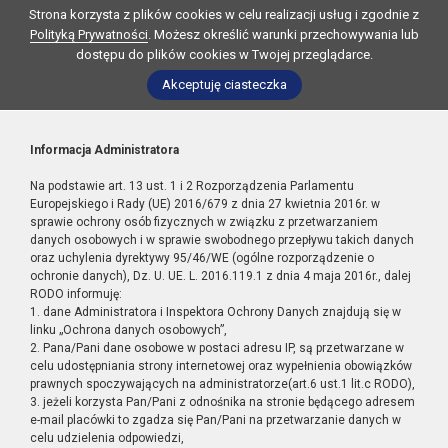
Strona korzysta z plików cookies w celu realizacji usług i zgodnie z
Polityką Prywatności
. Możesz określić warunki przechowywania lub
dostępu do plików cookies w Twojej przeglądarce.
Akceptuję ciasteczka
Informacja Administratora
Na podstawie art. 13 ust. 1 i 2 Rozporządzenia Parlamentu
Europejskiego i Rady (UE) 2016/679 z dnia 27 kwietnia 2016r. w
sprawie ochrony osób fizycznych w związku z przetwarzaniem
danych osobowych i w sprawie swobodnego przepływu takich danych
oraz uchylenia dyrektywy 95/46/WE (ogólne rozporządzenie o
ochronie danych), Dz. U. UE. L. 2016.119.1 z dnia 4 maja 2016r., dalej
RODO informuję:
1. dane Administratora i Inspektora Ochrony Danych znajdują się w
linku „Ochrona danych osobowych”,
2. Pana/Pani dane osobowe w postaci adresu IP, są przetwarzane w
celu udostępniania strony internetowej oraz wypełnienia obowiązków
prawnych spoczywających na administratorze(art.6 ust.1 lit.c RODO),
3. jeżeli korzysta Pan/Pani z odnośnika na stronie będącego adresem
e-mail placówki to zgadza się Pan/Pani na przetwarzanie danych w
celu udzielenia odpowiedzi,