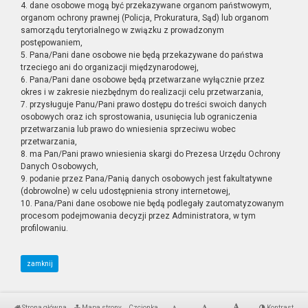
4. dane osobowe mogą być przekazywane organom państwowym,
organom ochrony prawnej (Policja, Prokuratura, Sąd) lub organom
samorządu terytorialnego w związku z prowadzonym
postępowaniem,
5. Pana/Pani dane osobowe nie będą przekazywane do państwa
trzeciego ani do organizacji międzynarodowej,
6. Pana/Pani dane osobowe będą przetwarzane wyłącznie przez
okres i w zakresie niezbędnym do realizacji celu przetwarzania,
7. przysługuje Panu/Pani prawo dostępu do treści swoich danych
osobowych oraz ich sprostowania, usunięcia lub ograniczenia
przetwarzania lub prawo do wniesienia sprzeciwu wobec
przetwarzania,
8. ma Pan/Pani prawo wniesienia skargi do Prezesa Urzędu Ochrony
Danych Osobowych,
9. podanie przez Pana/Panią danych osobowych jest fakultatywne
(dobrowolne) w celu udostępnienia strony internetowej,
10. Pana/Pani dane osobowe nie będą podlegały zautomatyzowanym
procesom podejmowania decyzji przez Administratora, w tym
profilowaniu.
zamknij
Strona główna
Mapa strony
Czcionka
Kontrast