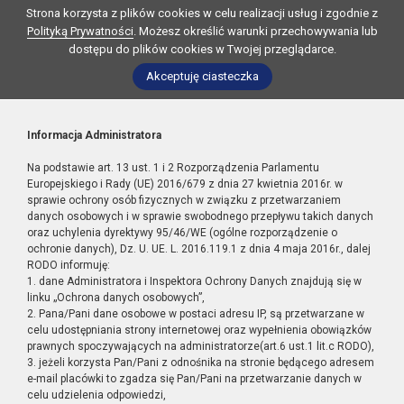
Strona korzysta z plików cookies w celu realizacji usług i zgodnie z
Polityką Prywatności
. Możesz określić warunki przechowywania lub
dostępu do plików cookies w Twojej przeglądarce.
Akceptuję ciasteczka
Informacja Administratora
Na podstawie art. 13 ust. 1 i 2 Rozporządzenia Parlamentu
Europejskiego i Rady (UE) 2016/679 z dnia 27 kwietnia 2016r. w
sprawie ochrony osób fizycznych w związku z przetwarzaniem
danych osobowych i w sprawie swobodnego przepływu takich danych
oraz uchylenia dyrektywy 95/46/WE (ogólne rozporządzenie o
ochronie danych), Dz. U. UE. L. 2016.119.1 z dnia 4 maja 2016r., dalej
RODO informuję:
1. dane Administratora i Inspektora Ochrony Danych znajdują się w
linku „Ochrona danych osobowych”,
2. Pana/Pani dane osobowe w postaci adresu IP, są przetwarzane w
celu udostępniania strony internetowej oraz wypełnienia obowiązków
prawnych spoczywających na administratorze(art.6 ust.1 lit.c RODO),
3. jeżeli korzysta Pan/Pani z odnośnika na stronie będącego adresem
e-mail placówki to zgadza się Pan/Pani na przetwarzanie danych w
celu udzielenia odpowiedzi,