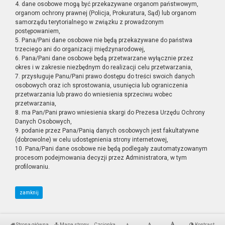
4. dane osobowe mogą być przekazywane organom państwowym,
organom ochrony prawnej (Policja, Prokuratura, Sąd) lub organom
samorządu terytorialnego w związku z prowadzonym
postępowaniem,
5. Pana/Pani dane osobowe nie będą przekazywane do państwa
trzeciego ani do organizacji międzynarodowej,
6. Pana/Pani dane osobowe będą przetwarzane wyłącznie przez
okres i w zakresie niezbędnym do realizacji celu przetwarzania,
7. przysługuje Panu/Pani prawo dostępu do treści swoich danych
osobowych oraz ich sprostowania, usunięcia lub ograniczenia
przetwarzania lub prawo do wniesienia sprzeciwu wobec
przetwarzania,
8. ma Pan/Pani prawo wniesienia skargi do Prezesa Urzędu Ochrony
Danych Osobowych,
9. podanie przez Pana/Panią danych osobowych jest fakultatywne
(dobrowolne) w celu udostępnienia strony internetowej,
10. Pana/Pani dane osobowe nie będą podlegały zautomatyzowanym
procesom podejmowania decyzji przez Administratora, w tym
profilowaniu.
zamknij
Strona główna
Mapa strony
Czcionka
Kontrast