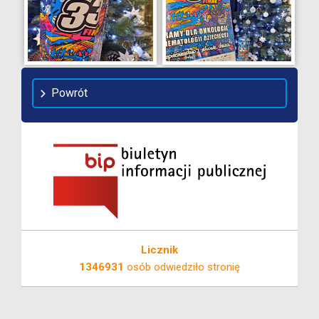
Powrót
Licznik
1346931
osób odwiedziło stronię