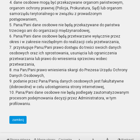
4. dane osobowe mogą być przekazywane organom państwowym,
organom ochrony prawnej (Policja, Prokuratura, Sąd) lub organom
samorządu terytorialnego w związku z prowadzonym
postępowaniem,
5. Pana/Pani dane osobowe nie będą przekazywane do państwa
trzeciego ani do organizacji międzynarodowej,
6. Pana/Pani dane osobowe będą przetwarzane wyłącznie przez
okres i w zakresie niezbędnym do realizacji celu przetwarzania,
7. przysługuje Panu/Pani prawo dostępu do treści swoich danych
osobowych oraz ich sprostowania, usunięcia lub ograniczenia
przetwarzania lub prawo do wniesienia sprzeciwu wobec
przetwarzania,
8. ma Pan/Pani prawo wniesienia skargi do Prezesa Urzędu Ochrony
Danych Osobowych,
9. podanie przez Pana/Panią danych osobowych jest fakultatywne
(dobrowolne) w celu udostępnienia strony internetowej,
10. Pana/Pani dane osobowe nie będą podlegały zautomatyzowanym
procesom podejmowania decyzji przez Administratora, w tym
profilowaniu.
zamknij
Strona główna
Mapa strony
Czcionka
Kontrast