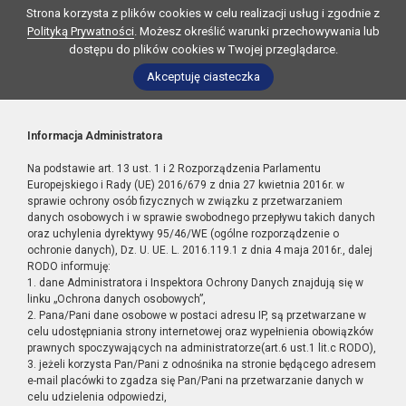
Strona korzysta z plików cookies w celu realizacji usług i zgodnie z
Polityką Prywatności
. Możesz określić warunki przechowywania lub
dostępu do plików cookies w Twojej przeglądarce.
Akceptuję ciasteczka
Informacja Administratora
Na podstawie art. 13 ust. 1 i 2 Rozporządzenia Parlamentu
Europejskiego i Rady (UE) 2016/679 z dnia 27 kwietnia 2016r. w
sprawie ochrony osób fizycznych w związku z przetwarzaniem
danych osobowych i w sprawie swobodnego przepływu takich danych
oraz uchylenia dyrektywy 95/46/WE (ogólne rozporządzenie o
ochronie danych), Dz. U. UE. L. 2016.119.1 z dnia 4 maja 2016r., dalej
RODO informuję:
1. dane Administratora i Inspektora Ochrony Danych znajdują się w
linku „Ochrona danych osobowych”,
2. Pana/Pani dane osobowe w postaci adresu IP, są przetwarzane w
celu udostępniania strony internetowej oraz wypełnienia obowiązków
prawnych spoczywających na administratorze(art.6 ust.1 lit.c RODO),
3. jeżeli korzysta Pan/Pani z odnośnika na stronie będącego adresem
e-mail placówki to zgadza się Pan/Pani na przetwarzanie danych w
celu udzielenia odpowiedzi,