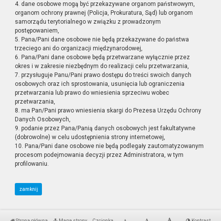
4. dane osobowe mogą być przekazywane organom państwowym,
organom ochrony prawnej (Policja, Prokuratura, Sąd) lub organom
samorządu terytorialnego w związku z prowadzonym
postępowaniem,
5. Pana/Pani dane osobowe nie będą przekazywane do państwa
trzeciego ani do organizacji międzynarodowej,
6. Pana/Pani dane osobowe będą przetwarzane wyłącznie przez
okres i w zakresie niezbędnym do realizacji celu przetwarzania,
7. przysługuje Panu/Pani prawo dostępu do treści swoich danych
osobowych oraz ich sprostowania, usunięcia lub ograniczenia
przetwarzania lub prawo do wniesienia sprzeciwu wobec
przetwarzania,
8. ma Pan/Pani prawo wniesienia skargi do Prezesa Urzędu Ochrony
Danych Osobowych,
9. podanie przez Pana/Panią danych osobowych jest fakultatywne
(dobrowolne) w celu udostępnienia strony internetowej,
10. Pana/Pani dane osobowe nie będą podlegały zautomatyzowanym
procesom podejmowania decyzji przez Administratora, w tym
profilowaniu.
zamknij
Strona główna
Mapa strony
Czcionka
Kontrast