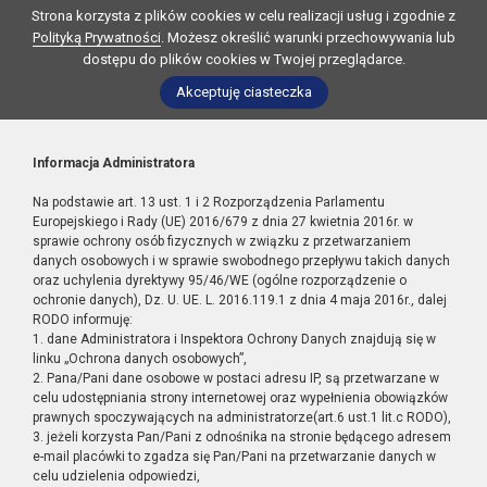
Strona korzysta z plików cookies w celu realizacji usług i zgodnie z
Polityką Prywatności
. Możesz określić warunki przechowywania lub
dostępu do plików cookies w Twojej przeglądarce.
Akceptuję ciasteczka
Informacja Administratora
Na podstawie art. 13 ust. 1 i 2 Rozporządzenia Parlamentu
Europejskiego i Rady (UE) 2016/679 z dnia 27 kwietnia 2016r. w
sprawie ochrony osób fizycznych w związku z przetwarzaniem
danych osobowych i w sprawie swobodnego przepływu takich danych
oraz uchylenia dyrektywy 95/46/WE (ogólne rozporządzenie o
ochronie danych), Dz. U. UE. L. 2016.119.1 z dnia 4 maja 2016r., dalej
RODO informuję:
1. dane Administratora i Inspektora Ochrony Danych znajdują się w
linku „Ochrona danych osobowych”,
2. Pana/Pani dane osobowe w postaci adresu IP, są przetwarzane w
celu udostępniania strony internetowej oraz wypełnienia obowiązków
prawnych spoczywających na administratorze(art.6 ust.1 lit.c RODO),
3. jeżeli korzysta Pan/Pani z odnośnika na stronie będącego adresem
e-mail placówki to zgadza się Pan/Pani na przetwarzanie danych w
celu udzielenia odpowiedzi,