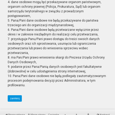
4. dane osobowe mogą być przekazywane organom państwowym,
organom ochrony prawnej (Policja, Prokuratura, Sąd) lub organom
samorządu terytorialnego w związku z prowadzonym
postępowaniem,
5. Pana/Pani dane osobowe nie będą przekazywane do państwa
trzeciego ani do organizacji międzynarodowej,
6. Pana/Pani dane osobowe będą przetwarzane wyłącznie przez
okres i w zakresie niezbędnym do realizacji celu przetwarzania,
7. przysługuje Panu/Pani prawo dostępu do treści swoich danych
osobowych oraz ich sprostowania, usunięcia lub ograniczenia
przetwarzania lub prawo do wniesienia sprzeciwu wobec
przetwarzania,
8. ma Pan/Pani prawo wniesienia skargi do Prezesa Urzędu Ochrony
Danych Osobowych,
9. podanie przez Pana/Panią danych osobowych jest fakultatywne
(dobrowolne) w celu udostępnienia strony internetowej,
10. Pana/Pani dane osobowe nie będą podlegały zautomatyzowanym
procesom podejmowania decyzji przez Administratora, w tym
profilowaniu.
zamknij
Strona główna
Mapa strony
Czcionka
Kontrast