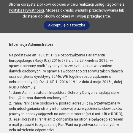
Strona korzysta z plików cookies w celu realizacji usług i zgodnie z
Polityką Prywatności
. Możesz określić warunki przechowywania lub
dostępu do plików cookies w Twojej przeglądarce.
Akceptuję ciasteczka
Informacja Administratora
Na podstawie art. 13 ust. 1 i 2 Rozporządzenia Parlamentu
Europejskiego i Rady (UE) 2016/679 z dnia 27 kwietnia 2016r. w
sprawie ochrony osób fizycznych w związku z przetwarzaniem
danych osobowych i w sprawie swobodnego przepływu takich danych
oraz uchylenia dyrektywy 95/46/WE (ogólne rozporządzenie o
ochronie danych), Dz. U. UE. L. 2016.119.1 z dnia 4 maja 2016r., dalej
RODO informuję:
1. dane Administratora i Inspektora Ochrony Danych znajdują się w
linku „Ochrona danych osobowych”,
2. Pana/Pani dane osobowe w postaci adresu IP, są przetwarzane w
celu udostępniania strony internetowej oraz wypełnienia obowiązków
prawnych spoczywających na administratorze(art.6 ust.1 lit.c RODO),
3. jeżeli korzysta Pan/Pani z odnośnika na stronie będącego adresem
e-mail placówki to zgadza się Pan/Pani na przetwarzanie danych w
celu udzielenia odpowiedzi,