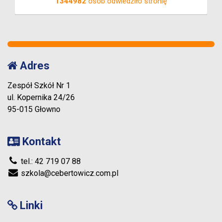
1344982
osób odwiedziło stronię
Adres
Zespół Szkół Nr 1
ul. Kopernika 24/26
95-015 Głowno
Kontakt
tel.: 42 719 07 88
szkola@cebertowicz.com.pl
Linki