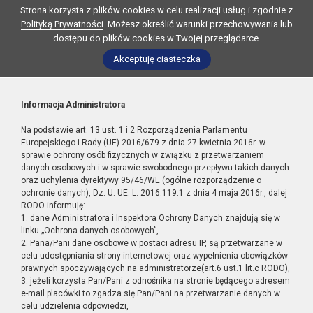
Strona korzysta z plików cookies w celu realizacji usług i zgodnie z
Polityką Prywatności
. Możesz określić warunki przechowywania lub
dostępu do plików cookies w Twojej przeglądarce.
Akceptuję ciasteczka
Informacja Administratora
Na podstawie art. 13 ust. 1 i 2 Rozporządzenia Parlamentu
Europejskiego i Rady (UE) 2016/679 z dnia 27 kwietnia 2016r. w
sprawie ochrony osób fizycznych w związku z przetwarzaniem
danych osobowych i w sprawie swobodnego przepływu takich danych
oraz uchylenia dyrektywy 95/46/WE (ogólne rozporządzenie o
ochronie danych), Dz. U. UE. L. 2016.119.1 z dnia 4 maja 2016r., dalej
RODO informuję:
1. dane Administratora i Inspektora Ochrony Danych znajdują się w
linku „Ochrona danych osobowych”,
2. Pana/Pani dane osobowe w postaci adresu IP, są przetwarzane w
celu udostępniania strony internetowej oraz wypełnienia obowiązków
prawnych spoczywających na administratorze(art.6 ust.1 lit.c RODO),
3. jeżeli korzysta Pan/Pani z odnośnika na stronie będącego adresem
e-mail placówki to zgadza się Pan/Pani na przetwarzanie danych w
celu udzielenia odpowiedzi,