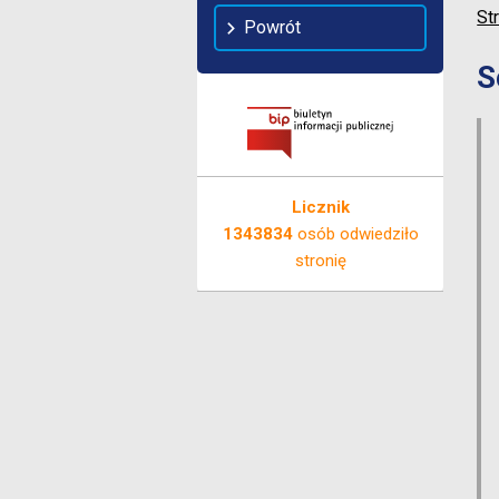
St
Powrót
S
Licznik
1343834
osób odwiedziło
stronię