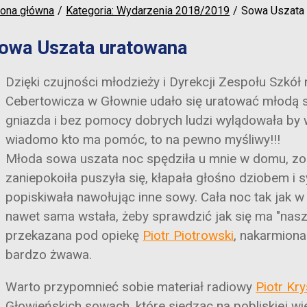
rona główna
Kategoria: Wydarzenia 2018/2019
Sowa Uszata 
owa Uszata uratowana
Dzięki czujności młodzieży i Dyrekcji Zespołu Szkół
Cebertowicza w Głownie udało się uratować młodą s
gniazda i bez pomocy dobrych ludzi wylądowała by w
wiadomo kto ma pomóc, to na pewno myśliwy!!!
Młoda sowa uszata noc spędziła u mnie w domu, zos
zaniepokoiła puszyła się, kłapała głośno dziobem i 
popiskiwała nawołując inne sowy. Cała noc tak jak 
nawet sama wstała, żeby sprawdzić jak się ma "nasz
przekazana pod opiekę
Piotr Piotrowski
, nakarmiona
bardzo żwawa.
Warto przypomnieć sobie materiał radiowy
Piotr Kry
Głowieńskich sowach, które siedząc na pobliskiej w