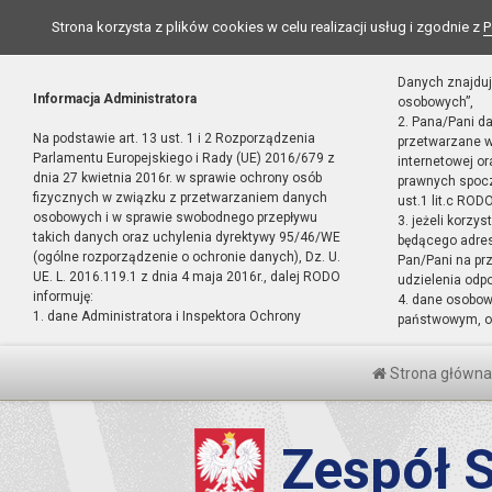
Strona korzysta z plików cookies w celu realizacji usług i zgodnie z
P
Danych znajduj
Informacja Administratora
osobowych”,
2. Pana/Pani d
Na podstawie art. 13 ust. 1 i 2 Rozporządzenia
przetwarzane w
Parlamentu Europejskiego i Rady (UE) 2016/679 z
internetowej o
dnia 27 kwietnia 2016r. w sprawie ochrony osób
prawnych spocz
fizycznych w związku z przetwarzaniem danych
ust.1 lit.c RODO
osobowych i w sprawie swobodnego przepływu
3. jeżeli korzy
takich danych oraz uchylenia dyrektywy 95/46/WE
będącego adres
(ogólne rozporządzenie o ochronie danych), Dz. U.
Pan/Pani na pr
UE. L. 2016.119.1 z dnia 4 maja 2016r., dalej RODO
udzielenia odp
informuję:
4. dane osobo
1. dane Administratora i Inspektora Ochrony
państwowym, or
Strona główna
Zespół S