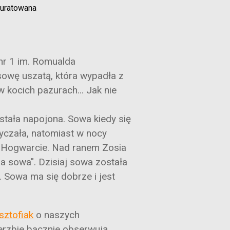
uratowana
 nr 1 im. Romualda
owę uszatą, która wypadła z
 kocich pazurach... Jak nie
tała napojona. Sowa kiedy się
syczała, natomiast w nocy
w Hogwarcie. Nad ranem Zosia
a sowa". Dzisiaj sowa została
. Sowa ma się dobrze i jest
sztofiak
o naszych
ierzbie bacznie obserwują