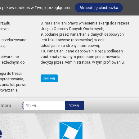
o plików cookies w Twojej przeglądarce.
Akceptuję ciasteczka
orządu
8. ma Pan/Pani prawo wniesienia skargi do Prezesa
zonym
Urzędu Ochrony Danych Osobowych,
9. podanie przez Pana/Panią danych osobowych
ą przekazywane
jest fakultatywne (dobrowolne) w celu
acji
udostępnienia strony internetowej,
10. Pana/Pani dane osobowe nie będą podlegały
zetwarzane
zautomatyzowanym procesom podejmowania
 niezbędnym do
decyzji przez Administratora, w tym profilowaniu.
ępu do treści
zamknij
sprostowania,
zania lub prawo
etwarzania,
ratora
Fraza
e