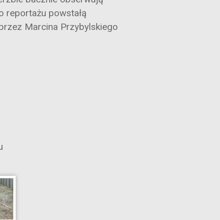
go reportażu powstałą
przez Marcina Przybylskiego
u