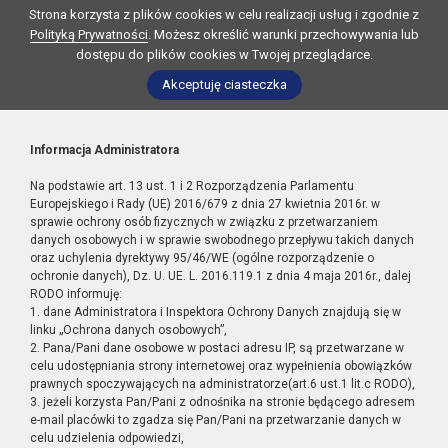
Strona korzysta z plików cookies w celu realizacji usług i zgodnie z
Polityką Prywatności
. Możesz określić warunki przechowywania lub
dostępu do plików cookies w Twojej przeglądarce.
Akceptuję ciasteczka
Informacja Administratora
Na podstawie art. 13 ust. 1 i 2 Rozporządzenia Parlamentu
Europejskiego i Rady (UE) 2016/679 z dnia 27 kwietnia 2016r. w
sprawie ochrony osób fizycznych w związku z przetwarzaniem
danych osobowych i w sprawie swobodnego przepływu takich danych
oraz uchylenia dyrektywy 95/46/WE (ogólne rozporządzenie o
ochronie danych), Dz. U. UE. L. 2016.119.1 z dnia 4 maja 2016r., dalej
RODO informuję:
1. dane Administratora i Inspektora Ochrony Danych znajdują się w
linku „Ochrona danych osobowych”,
2. Pana/Pani dane osobowe w postaci adresu IP, są przetwarzane w
celu udostępniania strony internetowej oraz wypełnienia obowiązków
prawnych spoczywających na administratorze(art.6 ust.1 lit.c RODO),
3. jeżeli korzysta Pan/Pani z odnośnika na stronie będącego adresem
e-mail placówki to zgadza się Pan/Pani na przetwarzanie danych w
celu udzielenia odpowiedzi,