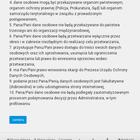
4. dane osobowe mogą być przekazywane organom państwowym,
organom ochrony prawnej (Policja, Prokuratura, Sąd) lub organom
samorządu terytorialnego w związku z prowadzonym
postępowaniem,
5. Pana/Pani dane osobowe nie będą przekazywane do państwa
trzeciego ani do organizacji międzynarodowej,
6. Pana/Pani dane osobowe będą przetwarzane wyłącznie przez
okres i w zakresie niezbędnym do realizacji celu przetwarzania,
7. przysługuje Panu/Pani prawo dostępu do treści swoich danych
osobowych oraz ich sprostowania, usunięcia lub ograniczenia
przetwarzania lub prawo do wniesienia sprzeciwu wobec
przetwarzania,
8. ma Pan/Pani prawo wniesienia skargi do Prezesa Urzędu Ochrony
Danych Osobowych,
9. podanie przez Pana/Panią danych osobowych jest fakultatywne
(dobrowolne) w celu udostępnienia strony internetowej,
10. Pana/Pani dane osobowe nie będą podlegały zautomatyzowanym
procesom podejmowania decyzji przez Administratora, w tym
profilowaniu.
zamknij
Strona główna
Mapa strony
Czcionka
Kontrast