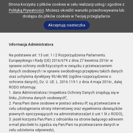
Strona korzysta z plików cookies w celu realizacji usług i zgodnie z
Polityką Prywatności
. Możesz określić warunki przechowywania lub
dostępu do plików cookies w Twojej przeglądarce.
Akceptuję ciasteczka
Informacja Administratora
Na podstawie art. 13 ust. 1 i 2 Rozporządzenia Parlamentu
Europejskiego i Rady (UE) 2016/679 z dnia 27 kwietnia 2016r. w
sprawie ochrony osób fizycznych w związku z przetwarzaniem
danych osobowych i w sprawie swobodnego przepływu takich danych
oraz uchylenia dyrektywy 95/46/WE (ogólne rozporządzenie o
ochronie danych), Dz. U. UE. L. 2016.119.1 z dnia 4 maja 2016r., dalej
RODO informuję:
1. dane Administratora i Inspektora Ochrony Danych znajdują się w
linku „Ochrona danych osobowych”,
2. Pana/Pani dane osobowe w postaci adresu IP, są przetwarzane w
celu udostępniania strony internetowej oraz wypełnienia obowiązków
prawnych spoczywających na administratorze(art.6 ust.1 lit.c RODO),
3. jeżeli korzysta Pan/Pani z odnośnika na stronie będącego adresem
e-mail placówki to zgadza się Pan/Pani na przetwarzanie danych w
celu udzielenia odpowiedzi,