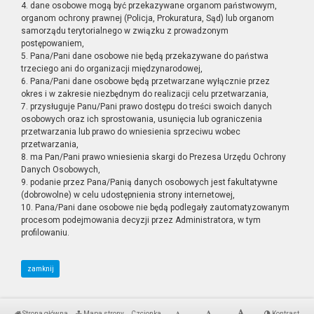
4. dane osobowe mogą być przekazywane organom państwowym,
organom ochrony prawnej (Policja, Prokuratura, Sąd) lub organom
samorządu terytorialnego w związku z prowadzonym
postępowaniem,
5. Pana/Pani dane osobowe nie będą przekazywane do państwa
trzeciego ani do organizacji międzynarodowej,
6. Pana/Pani dane osobowe będą przetwarzane wyłącznie przez
okres i w zakresie niezbędnym do realizacji celu przetwarzania,
7. przysługuje Panu/Pani prawo dostępu do treści swoich danych
osobowych oraz ich sprostowania, usunięcia lub ograniczenia
przetwarzania lub prawo do wniesienia sprzeciwu wobec
przetwarzania,
8. ma Pan/Pani prawo wniesienia skargi do Prezesa Urzędu Ochrony
Danych Osobowych,
9. podanie przez Pana/Panią danych osobowych jest fakultatywne
(dobrowolne) w celu udostępnienia strony internetowej,
10. Pana/Pani dane osobowe nie będą podlegały zautomatyzowanym
procesom podejmowania decyzji przez Administratora, w tym
profilowaniu.
zamknij
Strona główna
Mapa strony
Czcionka
Kontrast