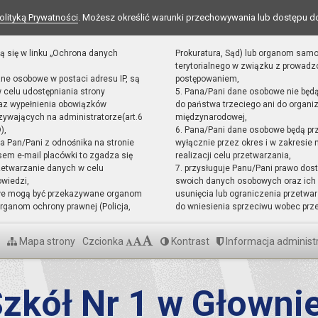
olityką Prywatności
. Możesz określić warunki przechowywania lub dostępu d
ą się w linku „Ochrona danych
Prokuratura, Sąd) lub organom sam
terytorialnego w związku z prowad
ane osobowe w postaci adresu IP, są
postępowaniem,
 celu udostępniania strony
5. Pana/Pani dane osobowe nie będ
raz wypełnienia obowiązków
do państwa trzeciego ani do organiz
ywających na administratorze(art.6
międzynarodowej,
),
6. Pana/Pani dane osobowe będą pr
sta Pan/Pani z odnośnika na stronie
wyłącznie przez okres i w zakresie
em e-mail placówki to zgadza się
realizacji celu przetwarzania,
zetwarzanie danych w celu
7. przysługuje Panu/Pani prawo dost
owiedzi,
swoich danych osobowych oraz ich 
we mogą być przekazywane organom
usunięcia lub ograniczenia przetwar
ganom ochrony prawnej (Policja,
do wniesienia sprzeciwu wobec prz
Mapa strony
Czcionka
Kontrast
Informacja administ
zkół Nr 1 w Głowni