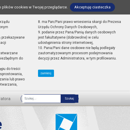
o plików cookies w Twojej przeglądarce.
Akceptuję ciasteczka
orządu
8. ma Pan/Pani prawo wniesienia skargi do Prezesa
zonym
Urzędu Ochrony Danych Osobowych,
9. podanie przez Pana/Panią danych osobowych
ą przekazywane
jest fakultatywne (dobrowolne) w celu
acji
udostępnienia strony internetowej,
10. Pana/Pani dane osobowe nie będą podlegały
zetwarzane
zautomatyzowanym procesom podejmowania
 niezbędnym do
decyzji przez Administratora, w tym profilowaniu.
ępu do treści
zamknij
sprostowania,
zania lub prawo
etwarzania,
ratora
Fraza
e