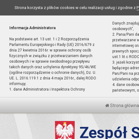
Strona korzysta z plików cookies w celu realizacji usług i zgodnie z
P
Danych znajduj
Informacja Administratora
osobowych”,
2. Pana/Pani d
Na podstawie art. 13 ust. 1 i 2 Rozporządzenia
przetwarzane w
Parlamentu Europejskiego i Rady (UE) 2016/679 z
internetowej o
dnia 27 kwietnia 2016r. w sprawie ochrony osób
prawnych spocz
fizycznych w związku z przetwarzaniem danych
ust.1 lit.c RODO
osobowych i w sprawie swobodnego przepływu
3. jeżeli korzy
takich danych oraz uchylenia dyrektywy 95/46/WE
będącego adres
(ogólne rozporządzenie o ochronie danych), Dz. U.
Pan/Pani na pr
UE. L. 2016.119.1 z dnia 4 maja 2016r., dalej RODO
udzielenia odp
informuję:
4. dane osobo
1. dane Administratora i Inspektora Ochrony
państwowym, or
Strona główna
Zespół S