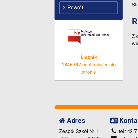
St
Powrót
R
Z 
wi
Licznik
1346737
osób odwiedziło
stronię
Adres
Konta
Zespół Szkół Nr 1
tel.: 42 