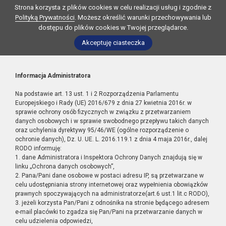
Strona korzysta z plików cookies w celu realizacji usług i zgodnie z
Polityką Prywatności
. Możesz określić warunki przechowywania lub
dostępu do plików cookies w Twojej przeglądarce.
Akceptuję ciasteczka
Informacja Administratora
Na podstawie art. 13 ust. 1 i 2 Rozporządzenia Parlamentu
Europejskiego i Rady (UE) 2016/679 z dnia 27 kwietnia 2016r. w
sprawie ochrony osób fizycznych w związku z przetwarzaniem
danych osobowych i w sprawie swobodnego przepływu takich danych
oraz uchylenia dyrektywy 95/46/WE (ogólne rozporządzenie o
ochronie danych), Dz. U. UE. L. 2016.119.1 z dnia 4 maja 2016r., dalej
RODO informuję:
1. dane Administratora i Inspektora Ochrony Danych znajdują się w
linku „Ochrona danych osobowych”,
2. Pana/Pani dane osobowe w postaci adresu IP, są przetwarzane w
celu udostępniania strony internetowej oraz wypełnienia obowiązków
prawnych spoczywających na administratorze(art.6 ust.1 lit.c RODO),
3. jeżeli korzysta Pan/Pani z odnośnika na stronie będącego adresem
e-mail placówki to zgadza się Pan/Pani na przetwarzanie danych w
celu udzielenia odpowiedzi,