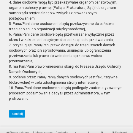
4. dane osobowe mogą być przekazywane organom państwowym,
organom ochrony prawnej (Policja, Prokuratura, Sąd) lub organom
samorządu terytorialnego w związku z prowadzonym
postępowaniem,
5. Pana/Pani dane osobowe nie będą przekazywane do państwa
trzeciego ani do organizacji międzynarodowej,
6. Pana/Pani dane osobowe będą przetwarzane wyłącznie przez
okres i w zakresie niezbędnym do realizacji celu przetwarzania,
7. przysługuje Panu/Pani prawo dostępu do treści swoich danych
osobowych oraz ich sprostowania, usunięcia lub ograniczenia
przetwarzania lub prawo do wniesienia sprzeciwu wobec
przetwarzania,
8. ma Pan/Pani prawo wniesienia skargi do Prezesa Urzędu Ochrony
Danych Osobowych,
9. podanie przez Pana/Panią danych osobowych jest fakultatywne
(dobrowolne) w celu udostępnienia strony internetowej,
10. Pana/Pani dane osobowe nie będą podlegały zautomatyzowanym
procesom podejmowania decyzji przez Administratora, w tym
profilowaniu.
zamknij
Strona główna
Mapa strony
Czcionka
Kontrast