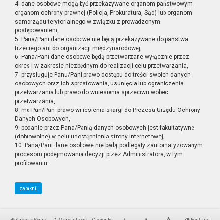
4. dane osobowe mogą być przekazywane organom państwowym,
organom ochrony prawnej (Policja, Prokuratura, Sąd) lub organom
samorządu terytorialnego w związku z prowadzonym
postępowaniem,
5. Pana/Pani dane osobowe nie będą przekazywane do państwa
trzeciego ani do organizacji międzynarodowej,
6. Pana/Pani dane osobowe będą przetwarzane wyłącznie przez
okres i w zakresie niezbędnym do realizacji celu przetwarzania,
7. przysługuje Panu/Pani prawo dostępu do treści swoich danych
osobowych oraz ich sprostowania, usunięcia lub ograniczenia
przetwarzania lub prawo do wniesienia sprzeciwu wobec
przetwarzania,
8. ma Pan/Pani prawo wniesienia skargi do Prezesa Urzędu Ochrony
Danych Osobowych,
9. podanie przez Pana/Panią danych osobowych jest fakultatywne
(dobrowolne) w celu udostępnienia strony internetowej,
10. Pana/Pani dane osobowe nie będą podlegały zautomatyzowanym
procesom podejmowania decyzji przez Administratora, w tym
profilowaniu.
zamknij
Strona główna
Mapa strony
Czcionka
Kontrast