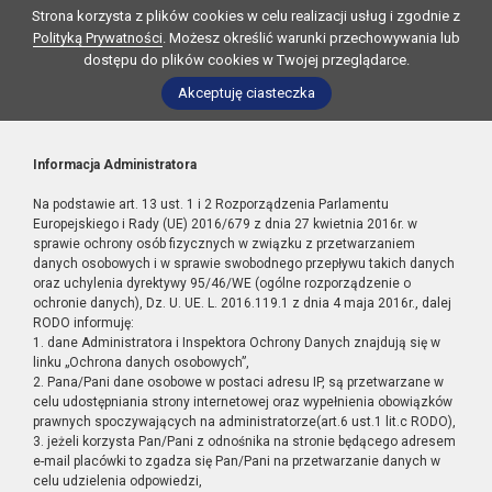
Strona korzysta z plików cookies w celu realizacji usług i zgodnie z
Polityką Prywatności
. Możesz określić warunki przechowywania lub
dostępu do plików cookies w Twojej przeglądarce.
Akceptuję ciasteczka
Informacja Administratora
Na podstawie art. 13 ust. 1 i 2 Rozporządzenia Parlamentu
Europejskiego i Rady (UE) 2016/679 z dnia 27 kwietnia 2016r. w
sprawie ochrony osób fizycznych w związku z przetwarzaniem
danych osobowych i w sprawie swobodnego przepływu takich danych
oraz uchylenia dyrektywy 95/46/WE (ogólne rozporządzenie o
ochronie danych), Dz. U. UE. L. 2016.119.1 z dnia 4 maja 2016r., dalej
RODO informuję:
1. dane Administratora i Inspektora Ochrony Danych znajdują się w
linku „Ochrona danych osobowych”,
2. Pana/Pani dane osobowe w postaci adresu IP, są przetwarzane w
celu udostępniania strony internetowej oraz wypełnienia obowiązków
prawnych spoczywających na administratorze(art.6 ust.1 lit.c RODO),
3. jeżeli korzysta Pan/Pani z odnośnika na stronie będącego adresem
e-mail placówki to zgadza się Pan/Pani na przetwarzanie danych w
celu udzielenia odpowiedzi,