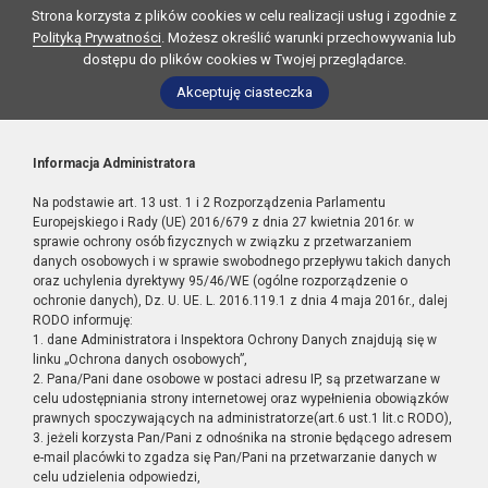
Strona korzysta z plików cookies w celu realizacji usług i zgodnie z
Polityką Prywatności
. Możesz określić warunki przechowywania lub
dostępu do plików cookies w Twojej przeglądarce.
Akceptuję ciasteczka
Informacja Administratora
Na podstawie art. 13 ust. 1 i 2 Rozporządzenia Parlamentu
Europejskiego i Rady (UE) 2016/679 z dnia 27 kwietnia 2016r. w
sprawie ochrony osób fizycznych w związku z przetwarzaniem
danych osobowych i w sprawie swobodnego przepływu takich danych
oraz uchylenia dyrektywy 95/46/WE (ogólne rozporządzenie o
ochronie danych), Dz. U. UE. L. 2016.119.1 z dnia 4 maja 2016r., dalej
RODO informuję:
1. dane Administratora i Inspektora Ochrony Danych znajdują się w
linku „Ochrona danych osobowych”,
2. Pana/Pani dane osobowe w postaci adresu IP, są przetwarzane w
celu udostępniania strony internetowej oraz wypełnienia obowiązków
prawnych spoczywających na administratorze(art.6 ust.1 lit.c RODO),
3. jeżeli korzysta Pan/Pani z odnośnika na stronie będącego adresem
e-mail placówki to zgadza się Pan/Pani na przetwarzanie danych w
celu udzielenia odpowiedzi,