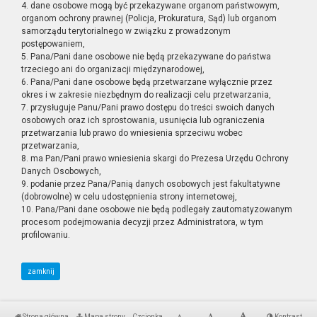
4. dane osobowe mogą być przekazywane organom państwowym,
organom ochrony prawnej (Policja, Prokuratura, Sąd) lub organom
samorządu terytorialnego w związku z prowadzonym
postępowaniem,
5. Pana/Pani dane osobowe nie będą przekazywane do państwa
trzeciego ani do organizacji międzynarodowej,
6. Pana/Pani dane osobowe będą przetwarzane wyłącznie przez
okres i w zakresie niezbędnym do realizacji celu przetwarzania,
7. przysługuje Panu/Pani prawo dostępu do treści swoich danych
osobowych oraz ich sprostowania, usunięcia lub ograniczenia
przetwarzania lub prawo do wniesienia sprzeciwu wobec
przetwarzania,
8. ma Pan/Pani prawo wniesienia skargi do Prezesa Urzędu Ochrony
Danych Osobowych,
9. podanie przez Pana/Panią danych osobowych jest fakultatywne
(dobrowolne) w celu udostępnienia strony internetowej,
10. Pana/Pani dane osobowe nie będą podlegały zautomatyzowanym
procesom podejmowania decyzji przez Administratora, w tym
profilowaniu.
zamknij
Strona główna
Mapa strony
Czcionka
Kontrast