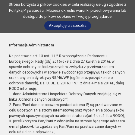
Strona korzysta z plików cookies w celu realizacji usług i zgodnie z
Polityką Prywatności
. Możesz określić warunki przechowywania lub
dostępu do plików cookies w Twojej przeglądarce.
Akceptuję ciasteczka
Informacja Administratora
Na podstawie art. 13 ust. 1 i 2 Rozporządzenia Parlamentu
Europejskiego i Rady (UE) 2016/679 z dnia 27 kwietnia 2016r. w
sprawie ochrony osób fizycznych w związku z przetwarzaniem
danych osobowych i w sprawie swobodnego przepływu takich danych
oraz uchylenia dyrektywy 95/46/WE (ogólne rozporządzenie o
ochronie danych), Dz. U. UE. L. 2016.119.1 z dnia 4 maja 2016r., dalej
RODO informuję:
1. dane Administratora i Inspektora Ochrony Danych znajdują się w
linku „Ochrona danych osobowych”,
2. Pana/Pani dane osobowe w postaci adresu IP, są przetwarzane w
celu udostępniania strony internetowej oraz wypełnienia obowiązków
prawnych spoczywających na administratorze(art.6 ust.1 lit.c RODO),
3. jeżeli korzysta Pan/Pani z odnośnika na stronie będącego adresem
e-mail placówki to zgadza się Pan/Pani na przetwarzanie danych w
celu udzielenia odpowiedzi,