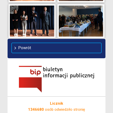
Powrót
Licznik
1346680
osób odwiedziło stronię