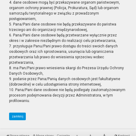
4. dane osobowe mogą być przekazywane organom państwowym,
organom ochrony prawnej (Policja, Prokuratura, Sąd) lub organom
samorządu terytorialnego w związku z prowadzonym
postępowaniem,
5. Pana/Pani dane osobowe nie będą przekazywane do państwa
trzeciego ani do organizacji międzynarodowej,
6. Pana/Pani dane osobowe będą przetwarzane wyłącznie przez
okres i w zakresie niezbędnym do realizacji celu przetwarzania,
7. przysługuje Panu/Pani prawo dostępu do treści swoich danych
osobowych oraz ich sprostowania, usunięcia lub ograniczenia
przetwarzania lub prawo do wniesienia sprzeciwu wobec
przetwarzania,
8. ma Pan/Pani prawo wniesienia skargi do Prezesa Urzędu Ochrony
Danych Osobowych,
9. podanie przez Pana/Panią danych osobowych jest fakultatywne
(dobrowolne) w celu udostępnienia strony internetowej,
10. Pana/Pani dane osobowe nie będą podlegały zautomatyzowanym
procesom podejmowania decyzji przez Administratora, w tym
profilowaniu.
zamknij
Strona główna
Mapa strony
Czcionka
Kontrast