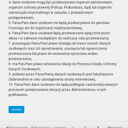
4. dane osobowe mogą być przekazywane organom państwowym,
organom ochrony prawnej (Policja, Prokuratura, Sąd) lub organom
samorządu terytorialnego w związku z prowadzonym
postępowaniem,
5. Pana/Pani dane osobowe nie będą przekazywane do państwa
trzeciego ani do organizacji międzynarodowej,
6. Pana/Pani dane osobowe będą przetwarzane wyłącznie przez
okres i w zakresie niezbędnym do realizacji celu przetwarzania,
7. przysługuje Panu/Pani prawo dostępu do treści swoich danych
osobowych oraz ich sprostowania, usunięcia lub ograniczenia
przetwarzania lub prawo do wniesienia sprzeciwu wobec
przetwarzania,
8. ma Pan/Pani prawo wniesienia skargi do Prezesa Urzędu Ochrony
Danych Osobowych,
9. podanie przez Pana/Panią danych osobowych jest fakultatywne
(dobrowolne) w celu udostępnienia strony internetowej,
10. Pana/Pani dane osobowe nie będą podlegały zautomatyzowanym
procesom podejmowania decyzji przez Administratora, w tym
profilowaniu.
zamknij
Strona główna
Mapa strony
Czcionka
Kontrast