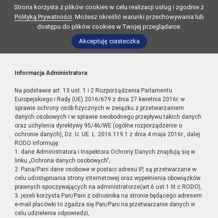
Strona korzysta z plików cookies w celu realizacji usług i zgodnie z
Polityką Prywatności
. Możesz określić warunki przechowywania lub
dostępu do plików cookies w Twojej przeglądarce.
Akceptuję ciasteczka
Informacja Administratora
Na podstawie art. 13 ust. 1 i 2 Rozporządzenia Parlamentu
Europejskiego i Rady (UE) 2016/679 z dnia 27 kwietnia 2016r. w
sprawie ochrony osób fizycznych w związku z przetwarzaniem
danych osobowych i w sprawie swobodnego przepływu takich danych
oraz uchylenia dyrektywy 95/46/WE (ogólne rozporządzenie o
ochronie danych), Dz. U. UE. L. 2016.119.1 z dnia 4 maja 2016r., dalej
RODO informuję:
1. dane Administratora i Inspektora Ochrony Danych znajdują się w
linku „Ochrona danych osobowych”,
2. Pana/Pani dane osobowe w postaci adresu IP, są przetwarzane w
celu udostępniania strony internetowej oraz wypełnienia obowiązków
prawnych spoczywających na administratorze(art.6 ust.1 lit.c RODO),
3. jeżeli korzysta Pan/Pani z odnośnika na stronie będącego adresem
e-mail placówki to zgadza się Pan/Pani na przetwarzanie danych w
celu udzielenia odpowiedzi,