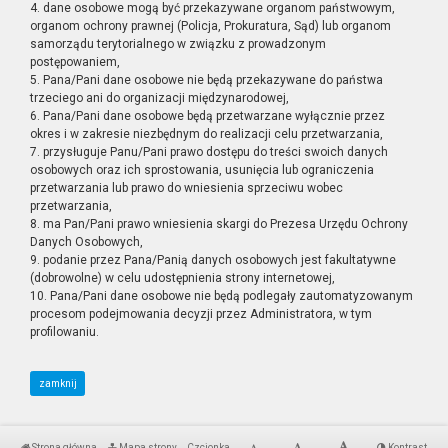
4. dane osobowe mogą być przekazywane organom państwowym,
organom ochrony prawnej (Policja, Prokuratura, Sąd) lub organom
samorządu terytorialnego w związku z prowadzonym
postępowaniem,
5. Pana/Pani dane osobowe nie będą przekazywane do państwa
trzeciego ani do organizacji międzynarodowej,
6. Pana/Pani dane osobowe będą przetwarzane wyłącznie przez
okres i w zakresie niezbędnym do realizacji celu przetwarzania,
7. przysługuje Panu/Pani prawo dostępu do treści swoich danych
osobowych oraz ich sprostowania, usunięcia lub ograniczenia
przetwarzania lub prawo do wniesienia sprzeciwu wobec
przetwarzania,
8. ma Pan/Pani prawo wniesienia skargi do Prezesa Urzędu Ochrony
Danych Osobowych,
9. podanie przez Pana/Panią danych osobowych jest fakultatywne
(dobrowolne) w celu udostępnienia strony internetowej,
10. Pana/Pani dane osobowe nie będą podlegały zautomatyzowanym
procesom podejmowania decyzji przez Administratora, w tym
profilowaniu.
zamknij
Strona główna
Mapa strony
Czcionka
Kontrast