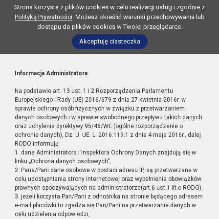
Strona korzysta z plików cookies w celu realizacji usług i zgodnie z
Polityką Prywatności
. Możesz określić warunki przechowywania lub
dostępu do plików cookies w Twojej przeglądarce.
Akceptuję ciasteczka
Informacja Administratora
Na podstawie art. 13 ust. 1 i 2 Rozporządzenia Parlamentu
Europejskiego i Rady (UE) 2016/679 z dnia 27 kwietnia 2016r. w
sprawie ochrony osób fizycznych w związku z przetwarzaniem
danych osobowych i w sprawie swobodnego przepływu takich danych
oraz uchylenia dyrektywy 95/46/WE (ogólne rozporządzenie o
ochronie danych), Dz. U. UE. L. 2016.119.1 z dnia 4 maja 2016r., dalej
RODO informuję:
1. dane Administratora i Inspektora Ochrony Danych znajdują się w
linku „Ochrona danych osobowych”,
2. Pana/Pani dane osobowe w postaci adresu IP, są przetwarzane w
celu udostępniania strony internetowej oraz wypełnienia obowiązków
prawnych spoczywających na administratorze(art.6 ust.1 lit.c RODO),
3. jeżeli korzysta Pan/Pani z odnośnika na stronie będącego adresem
e-mail placówki to zgadza się Pan/Pani na przetwarzanie danych w
celu udzielenia odpowiedzi,