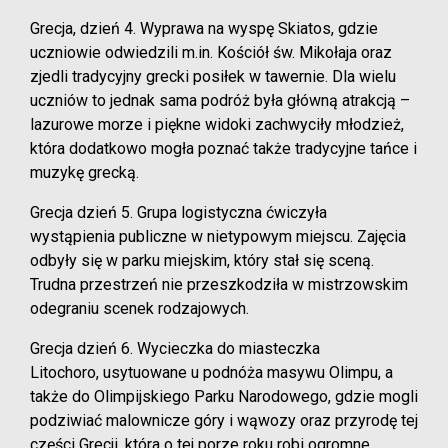
Grecja, dzień 4. Wyprawa na wyspę Skiatos, gdzie
uczniowie odwiedzili m.in. Kościół św. Mikołaja oraz
zjedli tradycyjny grecki posiłek w tawernie. Dla wielu
uczniów to jednak sama podróż była główną atrakcją –
lazurowe morze i piękne widoki zachwyciły młodzież,
która dodatkowo mogła poznać także tradycyjne tańce i
muzykę grecką.
Grecja dzień 5. Grupa logistyczna ćwiczyła
wystąpienia publiczne w nietypowym miejscu. Zajęcia
odbyły się w parku miejskim, który stał się sceną.
Trudna przestrzeń nie przeszkodziła w mistrzowskim
odegraniu scenek rodzajowych.
Grecja dzień 6. Wycieczka do miasteczka
Litochoro, usytuowane u podnóża masywu Olimpu, a
także do Olimpijskiego Parku Narodowego, gdzie mogli
podziwiać malownicze góry i wąwozy oraz przyrodę tej
części Grecji, która o tej porze roku robi ogromne