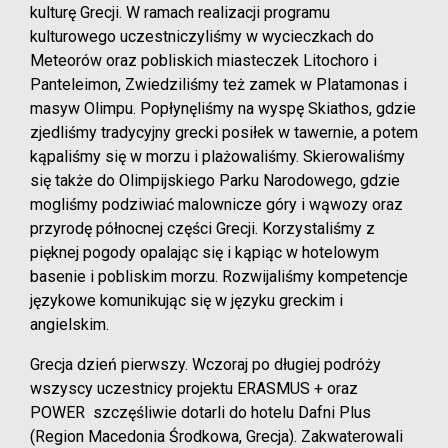
kulturę Grecji. W ramach realizacji programu
kulturowego uczestniczyliśmy w wycieczkach do
Meteorów oraz pobliskich miasteczek Litochoro i
Panteleimon, Zwiedziliśmy też zamek w Platamonas i
masyw Olimpu. Popłynęliśmy na wyspę Skiathos, gdzie
zjedliśmy tradycyjny grecki posiłek w tawernie, a potem
kąpaliśmy się w morzu i plażowaliśmy. Skierowaliśmy
się także do Olimpijskiego Parku Narodowego, gdzie
mogliśmy podziwiać malownicze góry i wąwozy oraz
przyrodę północnej części Grecji. Korzystaliśmy z
pięknej pogody opalając się i kąpiąc w hotelowym
basenie i pobliskim morzu. Rozwijaliśmy kompetencje
językowe komunikując się w języku greckim i
angielskim.
Grecja dzień pierwszy. Wczoraj po długiej podróży
wszyscy uczestnicy projektu ERASMUS + oraz
POWER szczęśliwie dotarli do hotelu Dafni Plus
(Region Macedonia Środkowa, Grecja). Zakwaterowali