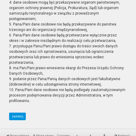
4. dane osobowe mogą być przekazywane organom państwowym,
organom ochrony prawnej (Policja, Prokuratura, Sąd) lub organom
samorządu terytorialnego w związku z prowadzonym
postępowaniem,
5. Pana/Pani dane osobowe nie będą przekazywane do państwa
trzeciego ani do organizacji międzynarodowej,
6. Pana/Pani dane osobowe będą przetwarzane wyłącznie przez
okres i w zakresie niezbędnym do realizacji celu przetwarzania,
7. przysługuje Panu/Pani prawo dostępu do treści swoich danych
osobowych oraz ich sprostowania, usunięcia lub ograniczenia
przetwarzania lub prawo do wniesienia sprzeciwu wobec
przetwarzania,
8. ma Pan/Pani prawo wniesienia skargi do Prezesa Urzędu Ochrony
Danych Osobowych,
9. podanie przez Pana/Panią danych osobowych jest fakultatywne
(dobrowolne) w celu udostępnienia strony internetowej,
10. Pana/Pani dane osobowe nie będą podlegały zautomatyzowanym
procesom podejmowania decyzji przez Administratora, w tym
profilowaniu.
zamknij
Strona główna
Mapa strony
Czcionka
Kontrast