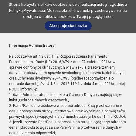
Strona korzysta z plików cookies w celu realizacji usług i zgodnie z
Polityką Prywatności
. Możesz określić warunki przechowywania lub
dostępu do plików cookies w Twojej przeglądarce.
Akceptuję ciasteczka
Informacja Administratora
Na podstawie art. 13 ust. 1 i 2 Rozporządzenia Parlamentu
Europejskiego i Rady (UE) 2016/679 z dnia 27 kwietnia 2016r. w
sprawie ochrony osób fizycznych w związku z przetwarzaniem
danych osobowych i w sprawie swobodnego przepływu takich danych
oraz uchylenia dyrektywy 95/46/WE (ogólne rozporządzenie o
ochronie danych), Dz. U. UE. L. 2016.119.1 z dnia 4 maja 2016r., dalej
RODO informuję:
1. dane Administratora i Inspektora Ochrony Danych znajdują się w
linku „Ochrona danych osobowych”,
2. Pana/Pani dane osobowe w postaci adresu IP, są przetwarzane w
celu udostępniania strony internetowej oraz wypełnienia obowiązków
prawnych spoczywających na administratorze(art.6 ust.1 lit.c RODO),
3. jeżeli korzysta Pan/Pani z odnośnika na stronie będącego adresem
e-mail placówki to zgadza się Pan/Pani na przetwarzanie danych w
celu udzielenia odpowiedzi,