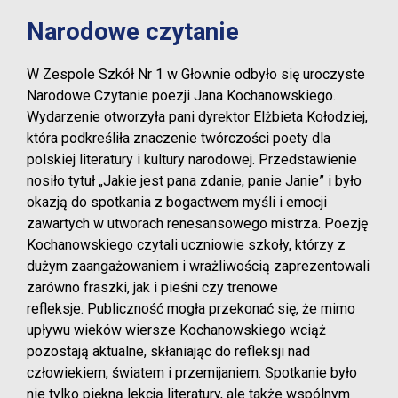
Narodowe czytanie
W Zespole Szkół Nr 1 w Głownie odbyło się uroczyste
Narodowe Czytanie poezji Jana Kochanowskiego.
Wydarzenie otworzyła pani dyrektor Elżbieta Kołodziej,
która podkreśliła znaczenie twórczości poety dla
polskiej literatury i kultury narodowej.
Przedstawienie
nosiło tytuł „Jakie jest pana zdanie, panie Janie” i było
okazją do spotkania z bogactwem myśli i emocji
zawartych w utworach renesansowego mistrza. Poezję
Kochanowskiego czytali uczniowie szkoły, którzy z
dużym zaangażowaniem i wrażliwością zaprezentowali
zarówno fraszki, jak i pieśni czy trenowe
refleksje.
Publiczność mogła przekonać się, że mimo
upływu wieków wiersze Kochanowskiego wciąż
pozostają aktualne, skłaniając do refleksji nad
człowiekiem, światem i przemijaniem. Spotkanie było
nie tylko piękną lekcją literatury, ale także wspólnym