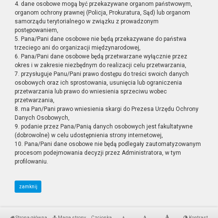
4. dane osobowe mogą być przekazywane organom państwowym,
organom ochrony prawnej (Policja, Prokuratura, Sąd) lub organom
samorządu terytorialnego w związku z prowadzonym
postępowaniem,
5. Pana/Pani dane osobowe nie będą przekazywane do państwa
trzeciego ani do organizacji międzynarodowej,
6. Pana/Pani dane osobowe będą przetwarzane wyłącznie przez
okres i w zakresie niezbędnym do realizacji celu przetwarzania,
7. przysługuje Panu/Pani prawo dostępu do treści swoich danych
osobowych oraz ich sprostowania, usunięcia lub ograniczenia
przetwarzania lub prawo do wniesienia sprzeciwu wobec
przetwarzania,
8. ma Pan/Pani prawo wniesienia skargi do Prezesa Urzędu Ochrony
Danych Osobowych,
9. podanie przez Pana/Panią danych osobowych jest fakultatywne
(dobrowolne) w celu udostępnienia strony internetowej,
10. Pana/Pani dane osobowe nie będą podlegały zautomatyzowanym
procesom podejmowania decyzji przez Administratora, w tym
profilowaniu.
zamknij
Strona główna
Mapa strony
Czcionka
Kontrast