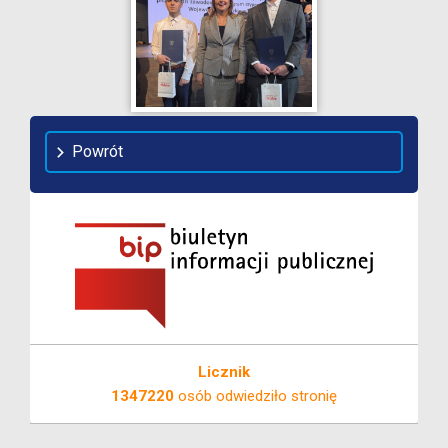
Powrót
Licznik
1347220
osób odwiedziło stronię