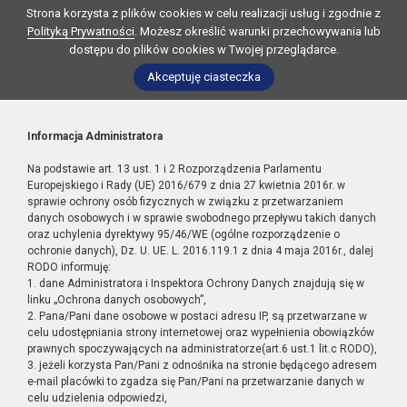
Strona korzysta z plików cookies w celu realizacji usług i zgodnie z
Polityką Prywatności
. Możesz określić warunki przechowywania lub
dostępu do plików cookies w Twojej przeglądarce.
Akceptuję ciasteczka
Informacja Administratora
Na podstawie art. 13 ust. 1 i 2 Rozporządzenia Parlamentu
Europejskiego i Rady (UE) 2016/679 z dnia 27 kwietnia 2016r. w
sprawie ochrony osób fizycznych w związku z przetwarzaniem
danych osobowych i w sprawie swobodnego przepływu takich danych
oraz uchylenia dyrektywy 95/46/WE (ogólne rozporządzenie o
ochronie danych), Dz. U. UE. L. 2016.119.1 z dnia 4 maja 2016r., dalej
RODO informuję:
1. dane Administratora i Inspektora Ochrony Danych znajdują się w
linku „Ochrona danych osobowych”,
2. Pana/Pani dane osobowe w postaci adresu IP, są przetwarzane w
celu udostępniania strony internetowej oraz wypełnienia obowiązków
prawnych spoczywających na administratorze(art.6 ust.1 lit.c RODO),
3. jeżeli korzysta Pan/Pani z odnośnika na stronie będącego adresem
e-mail placówki to zgadza się Pan/Pani na przetwarzanie danych w
celu udzielenia odpowiedzi,