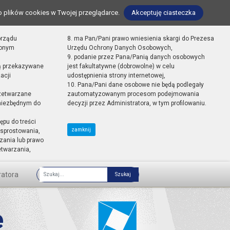
o plików cookies w Twojej przeglądarce.
Akceptuję ciasteczka
orządu
8. ma Pan/Pani prawo wniesienia skargi do Prezesa
zonym
Urzędu Ochrony Danych Osobowych,
9. podanie przez Pana/Panią danych osobowych
ą przekazywane
jest fakultatywne (dobrowolne) w celu
acji
udostępnienia strony internetowej,
10. Pana/Pani dane osobowe nie będą podlegały
zetwarzane
zautomatyzowanym procesom podejmowania
 niezbędnym do
decyzji przez Administratora, w tym profilowaniu.
ępu do treści
zamknij
sprostowania,
zania lub prawo
etwarzania,
ratora
Fraza
e