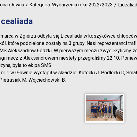
rona główna
Kategoria: Wydarzenia roku 2022/2023
Licealia
icealiada
 marca w Zgierzu odbyła się Licealiada w koszykówce chłopców.
kół, które podzielone zostały na 3 grupy. Nasi reprezentanci tra
SMS Aleksandrów Łódzki. W pierwszym meczu zwyciężyliśmy z
ugi mecz z Aleksandrowem niestety przegraliśmy 22:10. Poniew
użyna, była to ekipa SMS.
 nr 1 w Głownie wystąpił w składzie: Kotecki J, Podlecki D, Sma
 Pietrasiak M, Wojciechowski B.