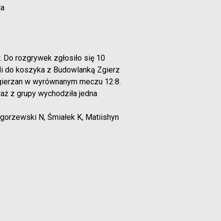
da
 Do rozgrywek zgłosiło się 10
fili do koszyka z Budowlanką Zgierz
gierzan w wyrównanym meczu 12:8.
aż z grupy wychodziła jedna
łgorzewski N, Śmiałek K, Matiishyn