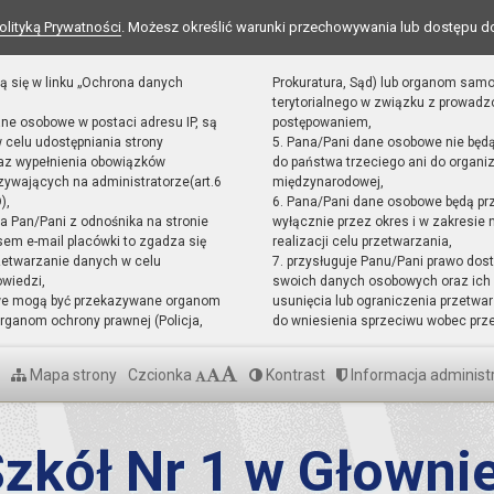
olityką Prywatności
. Możesz określić warunki przechowywania lub dostępu d
ą się w linku „Ochrona danych
Prokuratura, Sąd) lub organom sam
terytorialnego w związku z prowad
ane osobowe w postaci adresu IP, są
postępowaniem,
 celu udostępniania strony
5. Pana/Pani dane osobowe nie będ
raz wypełnienia obowiązków
do państwa trzeciego ani do organiz
ywających na administratorze(art.6
międzynarodowej,
),
6. Pana/Pani dane osobowe będą pr
sta Pan/Pani z odnośnika na stronie
wyłącznie przez okres i w zakresie
em e-mail placówki to zgadza się
realizacji celu przetwarzania,
zetwarzanie danych w celu
7. przysługuje Panu/Pani prawo dost
owiedzi,
swoich danych osobowych oraz ich 
we mogą być przekazywane organom
usunięcia lub ograniczenia przetwar
ganom ochrony prawnej (Policja,
do wniesienia sprzeciwu wobec prz
Mapa strony
Czcionka
Kontrast
Informacja administ
zkół Nr 1 w Głowni