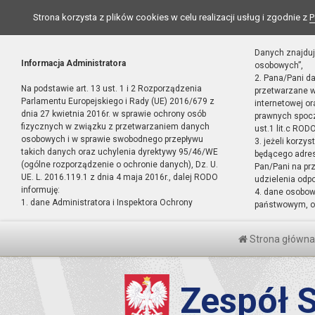
Strona korzysta z plików cookies w celu realizacji usług i zgodnie z
P
Danych znajduj
Informacja Administratora
osobowych”,
2. Pana/Pani d
Na podstawie art. 13 ust. 1 i 2 Rozporządzenia
przetwarzane w
Parlamentu Europejskiego i Rady (UE) 2016/679 z
internetowej o
dnia 27 kwietnia 2016r. w sprawie ochrony osób
prawnych spocz
fizycznych w związku z przetwarzaniem danych
ust.1 lit.c RODO
osobowych i w sprawie swobodnego przepływu
3. jeżeli korzy
takich danych oraz uchylenia dyrektywy 95/46/WE
będącego adres
(ogólne rozporządzenie o ochronie danych), Dz. U.
Pan/Pani na pr
UE. L. 2016.119.1 z dnia 4 maja 2016r., dalej RODO
udzielenia odp
informuję:
4. dane osobo
1. dane Administratora i Inspektora Ochrony
państwowym, or
Strona główna
Zespół S