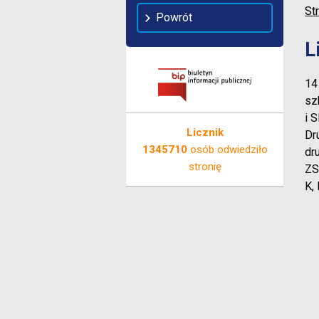
St
Powrót
L
14
sz
i 
Licznik
Dr
1345710
osób odwiedziło
dr
stronię
ZS
K,