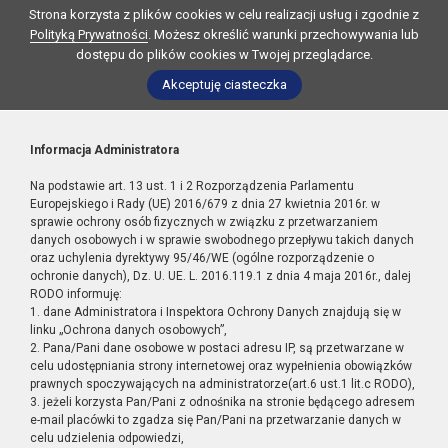
Strona korzysta z plików cookies w celu realizacji usług i zgodnie z
Polityką Prywatności
. Możesz określić warunki przechowywania lub
dostępu do plików cookies w Twojej przeglądarce.
Akceptuję ciasteczka
Informacja Administratora
Na podstawie art. 13 ust. 1 i 2 Rozporządzenia Parlamentu
Europejskiego i Rady (UE) 2016/679 z dnia 27 kwietnia 2016r. w
sprawie ochrony osób fizycznych w związku z przetwarzaniem
danych osobowych i w sprawie swobodnego przepływu takich danych
oraz uchylenia dyrektywy 95/46/WE (ogólne rozporządzenie o
ochronie danych), Dz. U. UE. L. 2016.119.1 z dnia 4 maja 2016r., dalej
RODO informuję:
1. dane Administratora i Inspektora Ochrony Danych znajdują się w
linku „Ochrona danych osobowych”,
2. Pana/Pani dane osobowe w postaci adresu IP, są przetwarzane w
celu udostępniania strony internetowej oraz wypełnienia obowiązków
prawnych spoczywających na administratorze(art.6 ust.1 lit.c RODO),
3. jeżeli korzysta Pan/Pani z odnośnika na stronie będącego adresem
e-mail placówki to zgadza się Pan/Pani na przetwarzanie danych w
celu udzielenia odpowiedzi,