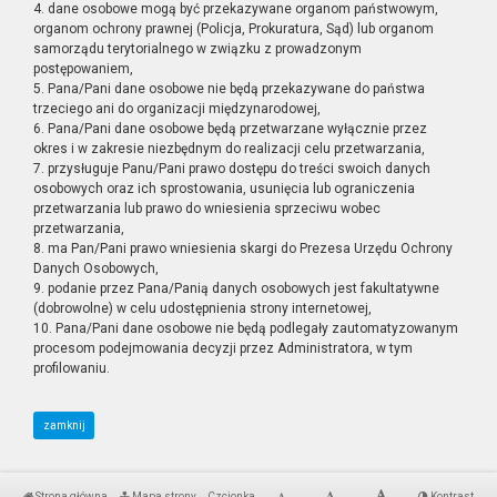
4. dane osobowe mogą być przekazywane organom państwowym,
organom ochrony prawnej (Policja, Prokuratura, Sąd) lub organom
samorządu terytorialnego w związku z prowadzonym
postępowaniem,
5. Pana/Pani dane osobowe nie będą przekazywane do państwa
trzeciego ani do organizacji międzynarodowej,
6. Pana/Pani dane osobowe będą przetwarzane wyłącznie przez
okres i w zakresie niezbędnym do realizacji celu przetwarzania,
7. przysługuje Panu/Pani prawo dostępu do treści swoich danych
osobowych oraz ich sprostowania, usunięcia lub ograniczenia
przetwarzania lub prawo do wniesienia sprzeciwu wobec
przetwarzania,
8. ma Pan/Pani prawo wniesienia skargi do Prezesa Urzędu Ochrony
Danych Osobowych,
9. podanie przez Pana/Panią danych osobowych jest fakultatywne
(dobrowolne) w celu udostępnienia strony internetowej,
10. Pana/Pani dane osobowe nie będą podlegały zautomatyzowanym
procesom podejmowania decyzji przez Administratora, w tym
profilowaniu.
zamknij
Strona główna
Mapa strony
Czcionka
Kontrast