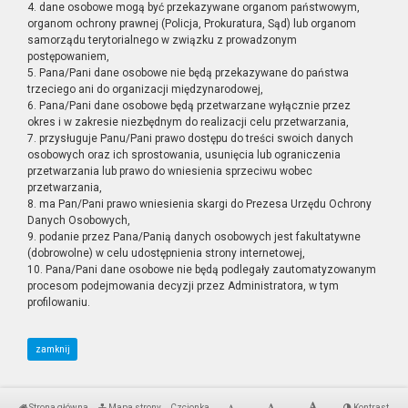
4. dane osobowe mogą być przekazywane organom państwowym,
organom ochrony prawnej (Policja, Prokuratura, Sąd) lub organom
samorządu terytorialnego w związku z prowadzonym
postępowaniem,
5. Pana/Pani dane osobowe nie będą przekazywane do państwa
trzeciego ani do organizacji międzynarodowej,
6. Pana/Pani dane osobowe będą przetwarzane wyłącznie przez
okres i w zakresie niezbędnym do realizacji celu przetwarzania,
7. przysługuje Panu/Pani prawo dostępu do treści swoich danych
osobowych oraz ich sprostowania, usunięcia lub ograniczenia
przetwarzania lub prawo do wniesienia sprzeciwu wobec
przetwarzania,
8. ma Pan/Pani prawo wniesienia skargi do Prezesa Urzędu Ochrony
Danych Osobowych,
9. podanie przez Pana/Panią danych osobowych jest fakultatywne
(dobrowolne) w celu udostępnienia strony internetowej,
10. Pana/Pani dane osobowe nie będą podlegały zautomatyzowanym
procesom podejmowania decyzji przez Administratora, w tym
profilowaniu.
zamknij
Strona główna
Mapa strony
Czcionka
Kontrast