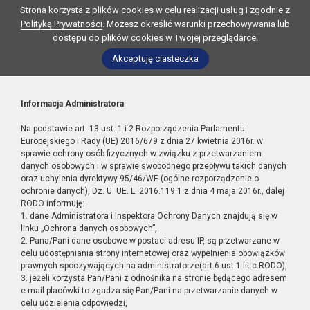
Strona korzysta z plików cookies w celu realizacji usług i zgodnie z
Polityką Prywatności
. Możesz określić warunki przechowywania lub
dostępu do plików cookies w Twojej przeglądarce.
Akceptuję ciasteczka
Informacja Administratora
Na podstawie art. 13 ust. 1 i 2 Rozporządzenia Parlamentu
Europejskiego i Rady (UE) 2016/679 z dnia 27 kwietnia 2016r. w
sprawie ochrony osób fizycznych w związku z przetwarzaniem
danych osobowych i w sprawie swobodnego przepływu takich danych
oraz uchylenia dyrektywy 95/46/WE (ogólne rozporządzenie o
ochronie danych), Dz. U. UE. L. 2016.119.1 z dnia 4 maja 2016r., dalej
RODO informuję:
1. dane Administratora i Inspektora Ochrony Danych znajdują się w
linku „Ochrona danych osobowych”,
2. Pana/Pani dane osobowe w postaci adresu IP, są przetwarzane w
celu udostępniania strony internetowej oraz wypełnienia obowiązków
prawnych spoczywających na administratorze(art.6 ust.1 lit.c RODO),
3. jeżeli korzysta Pan/Pani z odnośnika na stronie będącego adresem
e-mail placówki to zgadza się Pan/Pani na przetwarzanie danych w
celu udzielenia odpowiedzi,