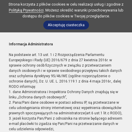
Strona korzysta z plików cookies w celu realizacji usług i zgodnie z
Polityką Prywatności
. Możesz określić warunki przechowywania lub
dostępu do plików cookies w Twojej przeglądarce.
Akceptuję ciasteczka
Informacja Administratora
Na podstawie art. 13 ust. 1 i 2 Rozporządzenia Parlamentu
Europejskiego i Rady (UE) 2016/679 z dnia 27 kwietnia 2016r. w
sprawie ochrony osób fizycznych w związku z przetwarzaniem
danych osobowych i w sprawie swobodnego przepływu takich danych
oraz uchylenia dyrektywy 95/46/WE (ogólne rozporządzenie o
ochronie danych), Dz. U. UE. L. 2016.119.1 z dnia 4 maja 2016r., dalej
RODO informuję:
1. dane Administratora i Inspektora Ochrony Danych znajdują się w
linku „Ochrona danych osobowych”,
2. Pana/Pani dane osobowe w postaci adresu IP, są przetwarzane w
celu udostępniania strony internetowej oraz wypełnienia obowiązków
prawnych spoczywających na administratorze(art.6 ust.1 lit.c RODO),
3. jeżeli korzysta Pan/Pani z odnośnika na stronie będącego adresem
e-mail placówki to zgadza się Pan/Pani na przetwarzanie danych w
celu udzielenia odpowiedzi,