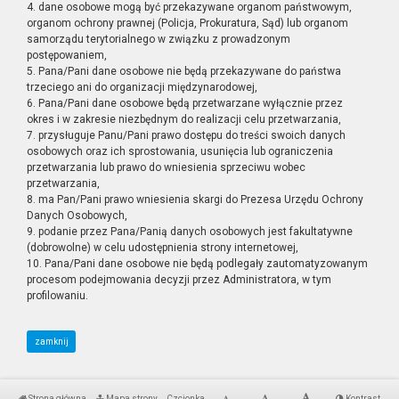
4. dane osobowe mogą być przekazywane organom państwowym,
organom ochrony prawnej (Policja, Prokuratura, Sąd) lub organom
samorządu terytorialnego w związku z prowadzonym
postępowaniem,
5. Pana/Pani dane osobowe nie będą przekazywane do państwa
trzeciego ani do organizacji międzynarodowej,
6. Pana/Pani dane osobowe będą przetwarzane wyłącznie przez
okres i w zakresie niezbędnym do realizacji celu przetwarzania,
7. przysługuje Panu/Pani prawo dostępu do treści swoich danych
osobowych oraz ich sprostowania, usunięcia lub ograniczenia
przetwarzania lub prawo do wniesienia sprzeciwu wobec
przetwarzania,
8. ma Pan/Pani prawo wniesienia skargi do Prezesa Urzędu Ochrony
Danych Osobowych,
9. podanie przez Pana/Panią danych osobowych jest fakultatywne
(dobrowolne) w celu udostępnienia strony internetowej,
10. Pana/Pani dane osobowe nie będą podlegały zautomatyzowanym
procesom podejmowania decyzji przez Administratora, w tym
profilowaniu.
zamknij
Strona główna
Mapa strony
Czcionka
Kontrast