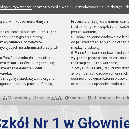
olityką Prywatności
. Możesz określić warunki przechowywania lub dostępu d
ą się w linku „Ochrona danych
Prokuratura, Sąd) lub organom sam
terytorialnego w związku z prowad
ane osobowe w postaci adresu IP, są
postępowaniem,
 celu udostępniania strony
5. Pana/Pani dane osobowe nie będ
raz wypełnienia obowiązków
do państwa trzeciego ani do organiz
ywających na administratorze(art.6
międzynarodowej,
),
6. Pana/Pani dane osobowe będą pr
sta Pan/Pani z odnośnika na stronie
wyłącznie przez okres i w zakresie
em e-mail placówki to zgadza się
realizacji celu przetwarzania,
zetwarzanie danych w celu
7. przysługuje Panu/Pani prawo dost
owiedzi,
swoich danych osobowych oraz ich 
we mogą być przekazywane organom
usunięcia lub ograniczenia przetwar
ganom ochrony prawnej (Policja,
do wniesienia sprzeciwu wobec prz
Mapa strony
Czcionka
Kontrast
Informacja administ
zkół Nr 1 w Głowni