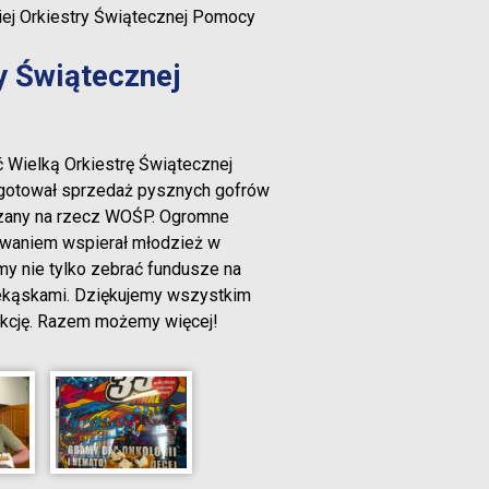
kiej Orkiestry Świątecznej Pomocy
ry Świątecznej
 Wielką Orkiestrę Świątecznej
ygotował sprzedaż pysznych gofrów
azany na rzecz WOŚP. Ogromne
owaniem wspierał młodzież w
 nie tylko zebrać fundusze na
rzekąskami. Dziękujemy wszystkim
 akcję. Razem możemy więcej!