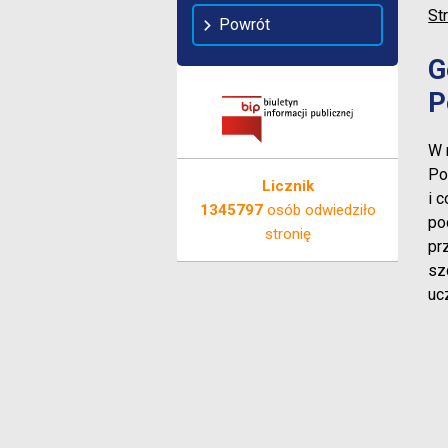
St
Powrót
G
P
W 
Po
Licznik
i 
1345797
osób odwiedziło
po
stronię
pr
sz
uc