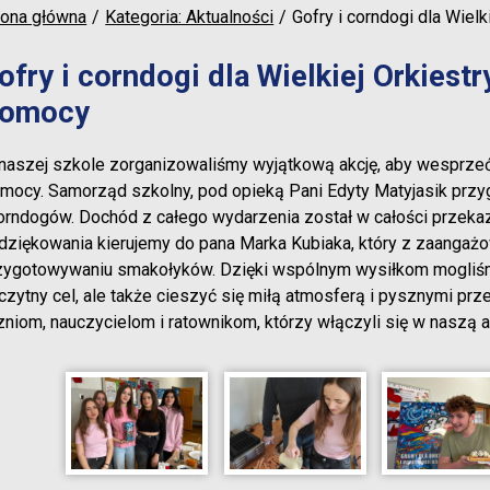
rona główna
Kategoria: Aktualności
Gofry i corndogi dla Wiel
ofry i corndogi dla Wielkiej Orkiest
omocy
naszej szkole zorganizowaliśmy wyjątkową akcję, aby wesprzeć
mocy. Samorząd szkolny, pod opieką Pani Edyty Matyjasik prz
corndogów. Dochód z całego wydarzenia został w całości przek
dziękowania kierujemy do pana Marka Kubiaka, który z zaangaż
zygotowywaniu smakołyków. Dzięki wspólnym wysiłkom mogliśmy
czytny cel, ale także cieszyć się miłą atmosferą i pysznymi p
zniom, nauczycielom i ratownikom, którzy włączyli się w naszą