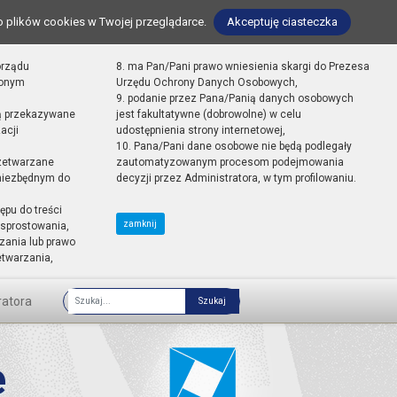
o plików cookies w Twojej przeglądarce.
Akceptuję ciasteczka
orządu
8. ma Pan/Pani prawo wniesienia skargi do Prezesa
zonym
Urzędu Ochrony Danych Osobowych,
9. podanie przez Pana/Panią danych osobowych
ą przekazywane
jest fakultatywne (dobrowolne) w celu
acji
udostępnienia strony internetowej,
10. Pana/Pani dane osobowe nie będą podlegały
zetwarzane
zautomatyzowanym procesom podejmowania
 niezbędnym do
decyzji przez Administratora, w tym profilowaniu.
ępu do treści
zamknij
sprostowania,
zania lub prawo
etwarzania,
ratora
Fraza
e