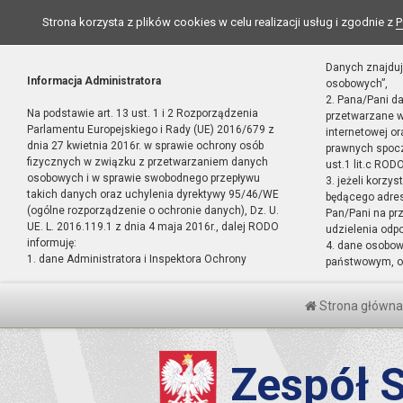
Strona korzysta z plików cookies w celu realizacji usług i zgodnie z
P
Danych znajduj
Informacja Administratora
osobowych”,
2. Pana/Pani d
Na podstawie art. 13 ust. 1 i 2 Rozporządzenia
przetwarzane w
Parlamentu Europejskiego i Rady (UE) 2016/679 z
internetowej o
dnia 27 kwietnia 2016r. w sprawie ochrony osób
prawnych spocz
fizycznych w związku z przetwarzaniem danych
ust.1 lit.c RODO
osobowych i w sprawie swobodnego przepływu
3. jeżeli korzy
takich danych oraz uchylenia dyrektywy 95/46/WE
będącego adres
(ogólne rozporządzenie o ochronie danych), Dz. U.
Pan/Pani na pr
UE. L. 2016.119.1 z dnia 4 maja 2016r., dalej RODO
udzielenia odp
informuję:
4. dane osobo
1. dane Administratora i Inspektora Ochrony
państwowym, or
Strona główna
Zespół S