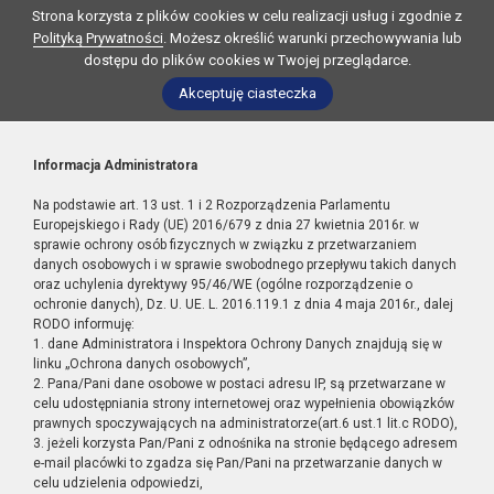
Strona korzysta z plików cookies w celu realizacji usług i zgodnie z
Polityką Prywatności
. Możesz określić warunki przechowywania lub
dostępu do plików cookies w Twojej przeglądarce.
Akceptuję ciasteczka
Informacja Administratora
Na podstawie art. 13 ust. 1 i 2 Rozporządzenia Parlamentu
Europejskiego i Rady (UE) 2016/679 z dnia 27 kwietnia 2016r. w
sprawie ochrony osób fizycznych w związku z przetwarzaniem
danych osobowych i w sprawie swobodnego przepływu takich danych
oraz uchylenia dyrektywy 95/46/WE (ogólne rozporządzenie o
ochronie danych), Dz. U. UE. L. 2016.119.1 z dnia 4 maja 2016r., dalej
RODO informuję:
1. dane Administratora i Inspektora Ochrony Danych znajdują się w
linku „Ochrona danych osobowych”,
2. Pana/Pani dane osobowe w postaci adresu IP, są przetwarzane w
celu udostępniania strony internetowej oraz wypełnienia obowiązków
prawnych spoczywających na administratorze(art.6 ust.1 lit.c RODO),
3. jeżeli korzysta Pan/Pani z odnośnika na stronie będącego adresem
e-mail placówki to zgadza się Pan/Pani na przetwarzanie danych w
celu udzielenia odpowiedzi,