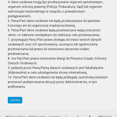
4. dane osobowe mogą być przekazywane organom państwowym,
organom ochrony prawnej (Policja, Prokuratura, Sąd) lub organom
samorządu terytorialnego w związku z prowadzonym
postępowaniem,
5. Pana/Pani dane osobowe nie będą przekazywane do państwa
trzeciego ani do organizacji międzynarodowej,
6. Pana/Pani dane osobowe będą przetwarzane wyłącznie przez
okres i w zakresie niezbędnym do realizacji celu przetwarzania,
7. przysługuje Panu/Pani prawo dostępu do treści swoich danych
osobowych oraz ich sprostowania, usunięcia lub ograniczenia
przetwarzania lub prawo do wniesienia sprzeciwu wobec
przetwarzania,
8. ma Pan/Pani prawo wniesienia skargi do Prezesa Urzędu Ochrony
Danych Osobowych,
9. podanie przez Pana/Panią danych osobowych jest fakultatywne
(dobrowolne) w celu udostępnienia strony internetowej,
10. Pana/Pani dane osobowe nie będą podlegały zautomatyzowanym
procesom podejmowania decyzji przez Administratora, w tym
profilowaniu.
zamknij
Strona główna
Mapa strony
Czcionka
Kontrast