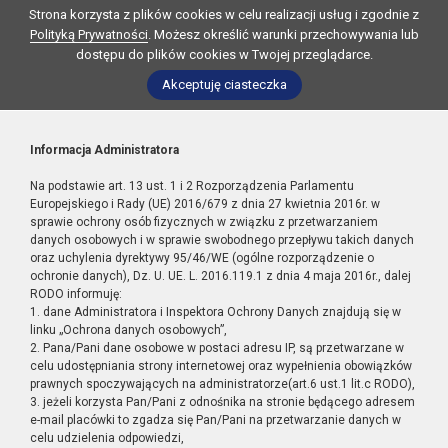
Strona korzysta z plików cookies w celu realizacji usług i zgodnie z
Polityką Prywatności
. Możesz określić warunki przechowywania lub
dostępu do plików cookies w Twojej przeglądarce.
Akceptuję ciasteczka
Informacja Administratora
Na podstawie art. 13 ust. 1 i 2 Rozporządzenia Parlamentu
Europejskiego i Rady (UE) 2016/679 z dnia 27 kwietnia 2016r. w
sprawie ochrony osób fizycznych w związku z przetwarzaniem
danych osobowych i w sprawie swobodnego przepływu takich danych
oraz uchylenia dyrektywy 95/46/WE (ogólne rozporządzenie o
ochronie danych), Dz. U. UE. L. 2016.119.1 z dnia 4 maja 2016r., dalej
RODO informuję:
1. dane Administratora i Inspektora Ochrony Danych znajdują się w
linku „Ochrona danych osobowych”,
2. Pana/Pani dane osobowe w postaci adresu IP, są przetwarzane w
celu udostępniania strony internetowej oraz wypełnienia obowiązków
prawnych spoczywających na administratorze(art.6 ust.1 lit.c RODO),
3. jeżeli korzysta Pan/Pani z odnośnika na stronie będącego adresem
e-mail placówki to zgadza się Pan/Pani na przetwarzanie danych w
celu udzielenia odpowiedzi,