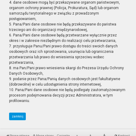
4. dane osobowe mogą być przekazywane organom państwowym,
organom ochrony prawnej (Policja, Prokuratura, Sąd) lub organom
samorządu terytorialnego w związku z prowadzonym
postępowaniem,
5. Pana/Pani dane osobowe nie będą przekazywane do państwa
trzeciego ani do organizacji międzynarodowej,
6. Pana/Pani dane osobowe będą przetwarzane wyłącznie przez
okres i w zakresie niezbędnym do realizacji celu przetwarzania,
7. przysługuje Panu/Pani prawo dostępu do treści swoich danych
osobowych oraz ich sprostowania, usunięcia lub ograniczenia
przetwarzania lub prawo do wniesienia sprzeciwu wobec
przetwarzania,
8. ma Pan/Pani prawo wniesienia skargi do Prezesa Urzędu Ochrony
Danych Osobowych,
9. podanie przez Pana/Panią danych osobowych jest fakultatywne
(dobrowolne) w celu udostępnienia strony internetowej,
10. Pana/Pani dane osobowe nie będą podlegały zautomatyzowanym
procesom podejmowania decyzji przez Administratora, w tym
profilowaniu.
zamknij
Strona główna
Mapa strony
Czcionka
Kontrast