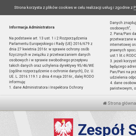
Strona korzysta z plików cookies w celu realizacji usług i zgodnie z
P
Danych znajduj
Informacja Administratora
osobowych”,
2. Pana/Pani d
Na podstawie art. 13 ust. 1 i 2 Rozporządzenia
przetwarzane w
Parlamentu Europejskiego i Rady (UE) 2016/679 z
internetowej o
dnia 27 kwietnia 2016r. w sprawie ochrony osób
prawnych spocz
fizycznych w związku z przetwarzaniem danych
ust.1 lit.c RODO
osobowych i w sprawie swobodnego przepływu
3. jeżeli korzy
takich danych oraz uchylenia dyrektywy 95/46/WE
będącego adres
(ogólne rozporządzenie o ochronie danych), Dz. U.
Pan/Pani na pr
UE. L. 2016.119.1 z dnia 4 maja 2016r., dalej RODO
udzielenia odp
informuję:
4. dane osobo
1. dane Administratora i Inspektora Ochrony
państwowym, or
Strona główna
Zespół S