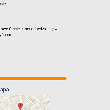
anie
łkowe Granie, który odbędzie się w
zyńcom.
apa