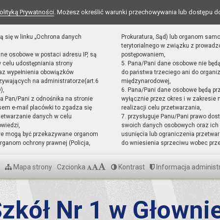
olityką Prywatności
. Możesz określić warunki przechowywania lub dostępu d
ą się w linku „Ochrona danych
Prokuratura, Sąd) lub organom sam
terytorialnego w związku z prowad
ane osobowe w postaci adresu IP, są
postępowaniem,
 celu udostępniania strony
5. Pana/Pani dane osobowe nie będ
raz wypełnienia obowiązków
do państwa trzeciego ani do organiz
ywających na administratorze(art.6
międzynarodowej,
),
6. Pana/Pani dane osobowe będą pr
sta Pan/Pani z odnośnika na stronie
wyłącznie przez okres i w zakresie
em e-mail placówki to zgadza się
realizacji celu przetwarzania,
zetwarzanie danych w celu
7. przysługuje Panu/Pani prawo dost
owiedzi,
swoich danych osobowych oraz ich 
we mogą być przekazywane organom
usunięcia lub ograniczenia przetwar
ganom ochrony prawnej (Policja,
do wniesienia sprzeciwu wobec prz
Mapa strony
Czcionka
Kontrast
Informacja administ
zkół Nr 1 w Głowni