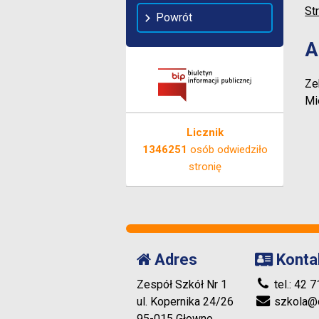
St
Powrót
A
Ze
Mi
Licznik
1346251
osób odwiedziło
stronię
Adres
Konta
Zespół Szkół Nr 1
tel.: 42 
ul. Kopernika 24/26
szkola@c
95-015 Głowno