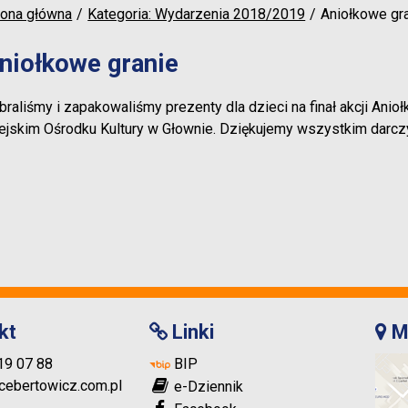
rona główna
Kategoria: Wydarzenia 2018/2019
Aniołkowe gr
niołkowe granie
braliśmy i zapakowaliśmy prezenty dla dzieci na finał akcji Anio
ejskim Ośrodku Kultury w Głownie. Dziękujemy wszystkim darc
kt
Linki
M
719 07 88
BIP
ebertowicz.com.pl
e-Dziennik