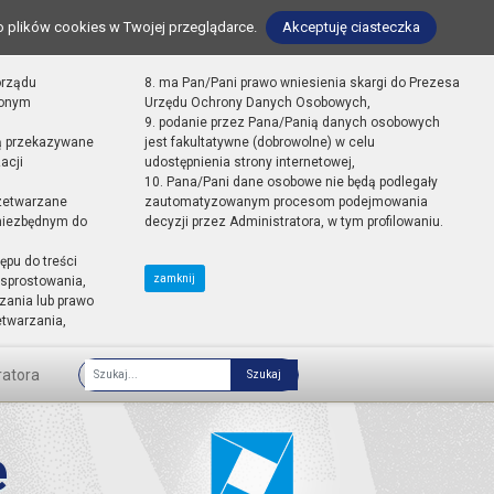
o plików cookies w Twojej przeglądarce.
Akceptuję ciasteczka
orządu
8. ma Pan/Pani prawo wniesienia skargi do Prezesa
zonym
Urzędu Ochrony Danych Osobowych,
9. podanie przez Pana/Panią danych osobowych
ą przekazywane
jest fakultatywne (dobrowolne) w celu
acji
udostępnienia strony internetowej,
10. Pana/Pani dane osobowe nie będą podlegały
zetwarzane
zautomatyzowanym procesom podejmowania
 niezbędnym do
decyzji przez Administratora, w tym profilowaniu.
ępu do treści
zamknij
sprostowania,
zania lub prawo
etwarzania,
ratora
Fraza
e