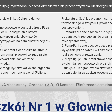
olityką Prywatności
. Możesz określić warunki przechowywania lub dostępu d
ą się w linku „Ochrona danych
Prokuratura, Sąd) lub organom sam
terytorialnego w związku z prowad
ane osobowe w postaci adresu IP, są
postępowaniem,
 celu udostępniania strony
5. Pana/Pani dane osobowe nie będ
raz wypełnienia obowiązków
do państwa trzeciego ani do organiz
ywających na administratorze(art.6
międzynarodowej,
),
6. Pana/Pani dane osobowe będą pr
sta Pan/Pani z odnośnika na stronie
wyłącznie przez okres i w zakresie
em e-mail placówki to zgadza się
realizacji celu przetwarzania,
zetwarzanie danych w celu
7. przysługuje Panu/Pani prawo dost
owiedzi,
swoich danych osobowych oraz ich 
we mogą być przekazywane organom
usunięcia lub ograniczenia przetwar
ganom ochrony prawnej (Policja,
do wniesienia sprzeciwu wobec prz
Mapa strony
Czcionka
Kontrast
Informacja administ
zkół Nr 1 w Głowni