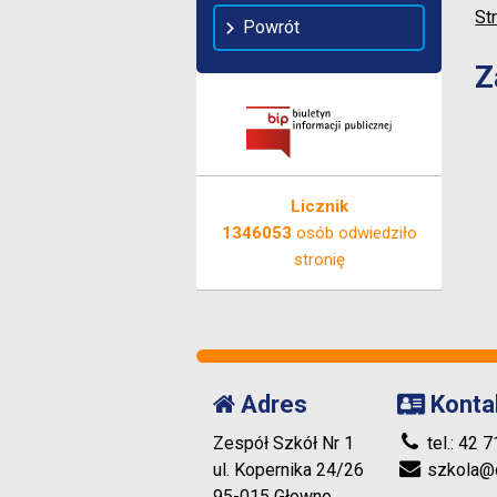
St
Powrót
Z
Licznik
1346053
osób odwiedziło
stronię
Adres
Konta
Zespół Szkół Nr 1
tel.: 42 
ul. Kopernika 24/26
szkola@c
95-015 Głowno