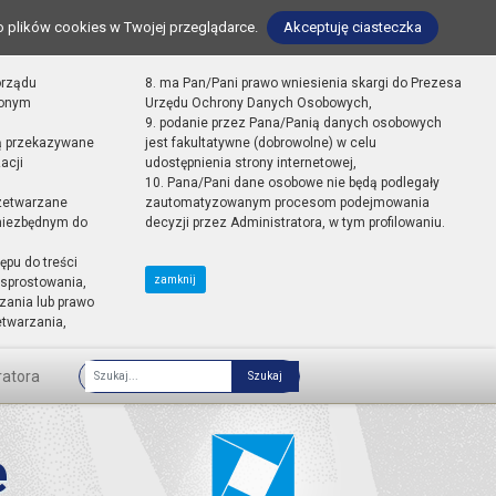
o plików cookies w Twojej przeglądarce.
Akceptuję ciasteczka
orządu
8. ma Pan/Pani prawo wniesienia skargi do Prezesa
zonym
Urzędu Ochrony Danych Osobowych,
9. podanie przez Pana/Panią danych osobowych
ą przekazywane
jest fakultatywne (dobrowolne) w celu
acji
udostępnienia strony internetowej,
10. Pana/Pani dane osobowe nie będą podlegały
zetwarzane
zautomatyzowanym procesom podejmowania
 niezbędnym do
decyzji przez Administratora, w tym profilowaniu.
ępu do treści
zamknij
sprostowania,
zania lub prawo
etwarzania,
ratora
Fraza
e