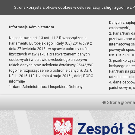
Strona korzysta z plików cookies w celu realizacji usług i zgodnie z
P
Danych znajduj
Informacja Administratora
osobowych”,
2. Pana/Pani d
Na podstawie art. 13 ust. 1 i 2 Rozporządzenia
przetwarzane w
Parlamentu Europejskiego i Rady (UE) 2016/679 z
internetowej o
dnia 27 kwietnia 2016r. w sprawie ochrony osób
prawnych spocz
fizycznych w związku z przetwarzaniem danych
ust.1 lit.c RODO
osobowych i w sprawie swobodnego przepływu
3. jeżeli korzy
takich danych oraz uchylenia dyrektywy 95/46/WE
będącego adres
(ogólne rozporządzenie o ochronie danych), Dz. U.
Pan/Pani na pr
UE. L. 2016.119.1 z dnia 4 maja 2016r., dalej RODO
udzielenia odp
informuję:
4. dane osobo
1. dane Administratora i Inspektora Ochrony
państwowym, or
Strona główna
Zespół S