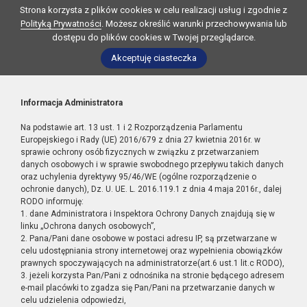
Strona korzysta z plików cookies w celu realizacji usług i zgodnie z
Polityką Prywatności
. Możesz określić warunki przechowywania lub
dostępu do plików cookies w Twojej przeglądarce.
Akceptuję ciasteczka
Informacja Administratora
Na podstawie art. 13 ust. 1 i 2 Rozporządzenia Parlamentu
Europejskiego i Rady (UE) 2016/679 z dnia 27 kwietnia 2016r. w
sprawie ochrony osób fizycznych w związku z przetwarzaniem
danych osobowych i w sprawie swobodnego przepływu takich danych
oraz uchylenia dyrektywy 95/46/WE (ogólne rozporządzenie o
ochronie danych), Dz. U. UE. L. 2016.119.1 z dnia 4 maja 2016r., dalej
RODO informuję:
1. dane Administratora i Inspektora Ochrony Danych znajdują się w
linku „Ochrona danych osobowych”,
2. Pana/Pani dane osobowe w postaci adresu IP, są przetwarzane w
celu udostępniania strony internetowej oraz wypełnienia obowiązków
prawnych spoczywających na administratorze(art.6 ust.1 lit.c RODO),
3. jeżeli korzysta Pan/Pani z odnośnika na stronie będącego adresem
e-mail placówki to zgadza się Pan/Pani na przetwarzanie danych w
celu udzielenia odpowiedzi,