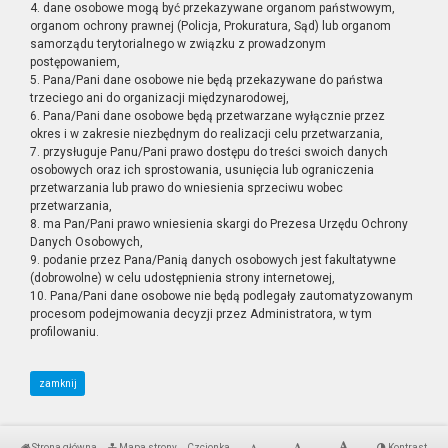
4. dane osobowe mogą być przekazywane organom państwowym,
organom ochrony prawnej (Policja, Prokuratura, Sąd) lub organom
samorządu terytorialnego w związku z prowadzonym
postępowaniem,
5. Pana/Pani dane osobowe nie będą przekazywane do państwa
trzeciego ani do organizacji międzynarodowej,
6. Pana/Pani dane osobowe będą przetwarzane wyłącznie przez
okres i w zakresie niezbędnym do realizacji celu przetwarzania,
7. przysługuje Panu/Pani prawo dostępu do treści swoich danych
osobowych oraz ich sprostowania, usunięcia lub ograniczenia
przetwarzania lub prawo do wniesienia sprzeciwu wobec
przetwarzania,
8. ma Pan/Pani prawo wniesienia skargi do Prezesa Urzędu Ochrony
Danych Osobowych,
9. podanie przez Pana/Panią danych osobowych jest fakultatywne
(dobrowolne) w celu udostępnienia strony internetowej,
10. Pana/Pani dane osobowe nie będą podlegały zautomatyzowanym
procesom podejmowania decyzji przez Administratora, w tym
profilowaniu.
zamknij
Strona główna
Mapa strony
Czcionka
Kontrast