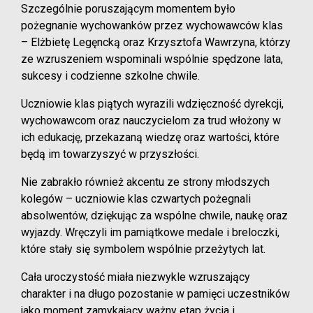
Szczególnie poruszającym momentem było
pożegnanie wychowanków przez wychowawców klas
– Elżbietę Legęncką oraz Krzysztofa Wawrzyna, którzy
ze wzruszeniem wspominali wspólnie spędzone lata,
sukcesy i codzienne szkolne chwile.
Uczniowie klas piątych wyrazili wdzięczność dyrekcji,
wychowawcom oraz nauczycielom za trud włożony w
ich edukację, przekazaną wiedzę oraz wartości, które
będą im towarzyszyć w przyszłości.
Nie zabrakło również akcentu ze strony młodszych
kolegów – uczniowie klas czwartych pożegnali
absolwentów, dziękując za wspólne chwile, naukę oraz
wyjazdy. Wręczyli im pamiątkowe medale i breloczki,
które stały się symbolem wspólnie przeżytych lat.
Cała uroczystość miała niezwykle wzruszający
charakter i na długo pozostanie w pamięci uczestników
jako moment zamykający ważny etap życia i