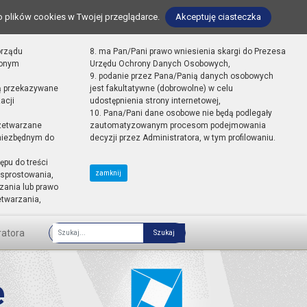
o plików cookies w Twojej przeglądarce.
Akceptuję ciasteczka
orządu
8. ma Pan/Pani prawo wniesienia skargi do Prezesa
zonym
Urzędu Ochrony Danych Osobowych,
9. podanie przez Pana/Panią danych osobowych
ą przekazywane
jest fakultatywne (dobrowolne) w celu
acji
udostępnienia strony internetowej,
10. Pana/Pani dane osobowe nie będą podlegały
zetwarzane
zautomatyzowanym procesom podejmowania
 niezbędnym do
decyzji przez Administratora, w tym profilowaniu.
ępu do treści
zamknij
sprostowania,
zania lub prawo
etwarzania,
ratora
Fraza
e