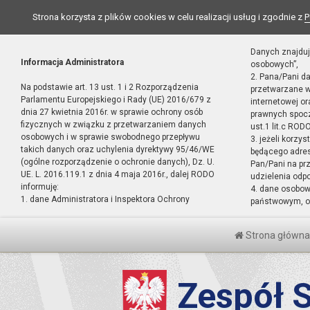
Strona korzysta z plików cookies w celu realizacji usług i zgodnie z
P
Danych znajduj
Informacja Administratora
osobowych”,
2. Pana/Pani d
Na podstawie art. 13 ust. 1 i 2 Rozporządzenia
przetwarzane w
Parlamentu Europejskiego i Rady (UE) 2016/679 z
internetowej o
dnia 27 kwietnia 2016r. w sprawie ochrony osób
prawnych spocz
fizycznych w związku z przetwarzaniem danych
ust.1 lit.c RODO
osobowych i w sprawie swobodnego przepływu
3. jeżeli korzy
takich danych oraz uchylenia dyrektywy 95/46/WE
będącego adres
(ogólne rozporządzenie o ochronie danych), Dz. U.
Pan/Pani na pr
UE. L. 2016.119.1 z dnia 4 maja 2016r., dalej RODO
udzielenia odp
informuję:
4. dane osobo
1. dane Administratora i Inspektora Ochrony
państwowym, or
Strona główna
Zespół S