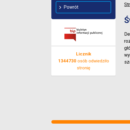
St
Powrót
Ś
De
ro
gł
Licznik
wy
1344730
osób odwiedziło
sza
stronię