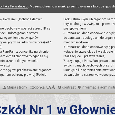
olityką Prywatności
. Możesz określić warunki przechowywania lub dostępu d
ą się w linku „Ochrona danych
Prokuratura, Sąd) lub organom sam
terytorialnego w związku z prowad
ane osobowe w postaci adresu IP, są
postępowaniem,
 celu udostępniania strony
5. Pana/Pani dane osobowe nie będ
raz wypełnienia obowiązków
do państwa trzeciego ani do organiz
ywających na administratorze(art.6
międzynarodowej,
),
6. Pana/Pani dane osobowe będą pr
sta Pan/Pani z odnośnika na stronie
wyłącznie przez okres i w zakresie
em e-mail placówki to zgadza się
realizacji celu przetwarzania,
zetwarzanie danych w celu
7. przysługuje Panu/Pani prawo dost
owiedzi,
swoich danych osobowych oraz ich 
we mogą być przekazywane organom
usunięcia lub ograniczenia przetwar
ganom ochrony prawnej (Policja,
do wniesienia sprzeciwu wobec prz
Mapa strony
Czcionka
Kontrast
Informacja administ
zkół Nr 1 w Głowni